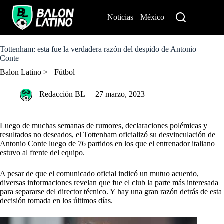
S
k
Noticias
México
Perú
i
p
t
o
Tottenham: esta fue la verdadera razón del despido de Antonio
c
Conte
o
Balon Latino
>
+Fútbol
n
t
e
Redacción BL
27 marzo, 2023
n
t
Luego de muchas semanas de rumores, declaraciones polémicas y
resultados no deseados, el Tottenham oficializó su desvinculación de
Antonio Conte
luego de 76 partidos en los que el entrenador italiano
estuvo al frente del equipo.
A pesar de que el comunicado oficial indicó un mutuo acuerdo,
diversas informaciones revelan que fue el club la parte más interesada
para separarse del director técnico. Y hay una gran razón detrás de esta
decisión tomada en los últimos días.