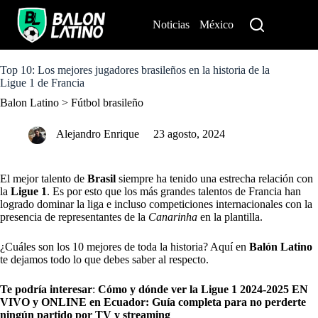
S
k
Noticias
México
Perú
i
p
t
o
Top 10: Los mejores jugadores brasileños en la historia de la
c
Ligue 1 de Francia
o
Balon Latino
>
Fútbol brasileño
n
t
e
Alejandro Enrique
23 agosto, 2024
n
t
El mejor talento de
Brasil
siempre ha tenido una estrecha relación con
la
Ligue 1
. Es por esto que los más grandes talentos de Francia han
logrado dominar la liga e incluso competiciones internacionales con la
presencia de representantes de la
Canarinha
en la plantilla.
¿Cuáles son los 10 mejores de toda la historia? Aquí en
Balón Latino
te dejamos todo lo que debes saber al respecto.
Te podría interesar
:
Cómo y dónde ver la Ligue 1 2024-2025 EN
VIVO y ONLINE en Ecuador: Guía completa para no perderte
ningún partido por TV y streaming