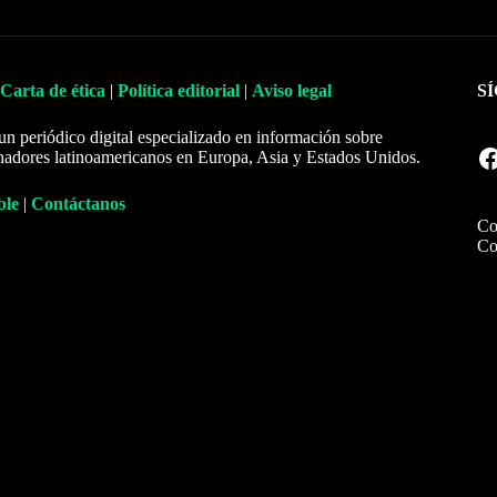
Carta de ética
|
Política editorial
|
Aviso legal
S
un periódico digital especializado en información sobre
Facebook
nadores latinoamericanos en Europa, Asia y Estados Unidos.
ble
|
Contáctanos
Co
Co