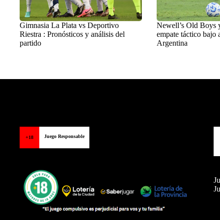
Gimnasia La Plata vs Deportivo
Newell’s Old Boys 
Riestra : Pronósticos y análisis del
empate táctico bajo a
partido
Argentina
Balon Latino
>
Destacados
Juego Responsable
+18
Ju
Ju