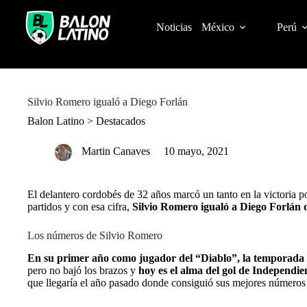
S
k
Noticias
México
Perú
i
p
t
o
c
o
Silvio Romero igualó a Diego Forlán
n
t
Balon Latino
>
Destacados
e
n
Martin Canaves
10 mayo, 2021
t
El delantero cordobés de 32 años marcó un tanto en la victoria 
partidos y con esa cifra,
Silvio Romero igualó a
Diego Forlán
q
Los números de Silvio Romero
En su primer año como jugador del “Diablo”, la temporada 17
pero no bajó los brazos y
hoy es el alma del gol de
Independie
que llegaría el año pasado donde consiguió sus mejores números