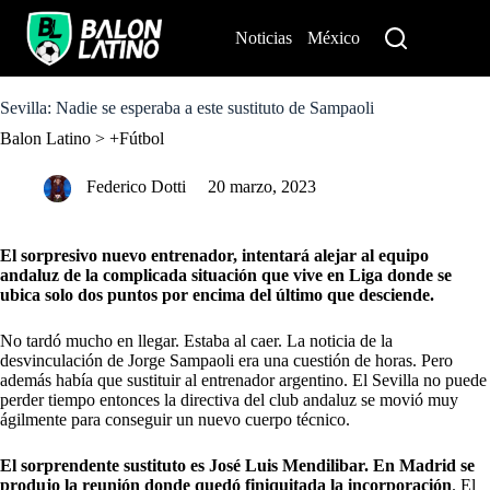
S
k
Noticias
México
Perú
i
p
t
o
Sevilla: Nadie se esperaba a este sustituto de Sampaoli
c
Balon Latino
>
+Fútbol
o
n
t
Federico Dotti
20 marzo, 2023
e
n
t
El sorpresivo nuevo entrenador, intentará alejar al equipo
andaluz de la complicada situación que vive en Liga donde se
ubica solo dos puntos por encima del último que desciende.
No tardó mucho en llegar. Estaba al caer. La noticia de la
desvinculación de Jorge Sampaoli era una cuestión de horas. Pero
además había que sustituir al entrenador argentino.
El Sevilla no puede
perder tiempo
entonces la directiva del club andaluz se movió muy
ágilmente para conseguir un nuevo cuerpo técnico.
El sorprendente sustituto es José Luis Mendilibar. En Madrid se
produjo la reunión donde quedó finiquitada la incorporación
. El