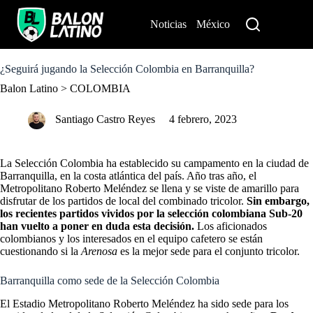
S
k
Noticias
México
Perú
i
p
t
o
¿Seguirá jugando la Selección Colombia en Barranquilla?
c
Balon Latino
>
COLOMBIA
o
n
t
Santiago Castro Reyes
4 febrero, 2023
e
n
t
La Selección Colombia ha establecido su campamento en la ciudad de
Barranquilla, en la costa atlántica del país. Año tras año, el
Metropolitano Roberto Meléndez se llena y se viste de amarillo para
disfrutar de los partidos de local del combinado tricolor.
Sin embargo,
los recientes partidos vividos por la selección colombiana Sub-20
han vuelto a poner en duda esta decisión.
Los aficionados
colombianos y los interesados en el equipo cafetero se están
cuestionando si la
Arenosa
es la mejor sede para el conjunto tricolor.
Barranquilla como sede de la Selección Colombia
El Estadio Metropolitano Roberto Meléndez ha sido sede para los