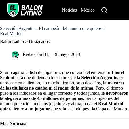
S
k
Noticias
México
Perú
i
p
t
o
Selección Argentina: El campeón del mundo que quiere el
c
Real Madrid
o
Balon Latino
>
Destacados
n
t
e
Redacción BL
9 mayo, 2023
n
t
Si uno agarra la lista de jugadores que convocó el entrenador
Lionel
Scaloni
para que defiendan los colores de la
Selección Argentina
y
retrocede en el tiempo, no mucho tiempo, sólo dos años,
la mayoría
de los titulares no estaba ni el radar de la misma.
Pero, el tiempo
puso a los indicados en el lugar correcto y todos juntos,
le devolvieron
la alegría a más de 45 millones de personas.
Ser campeones del
mundo potenció a muchos jugadores y ahora, hasta el
Real Madrid
quiere tener a un jugador
que sabe cuando pesa la Copa del Mundo.
Más Noticias: