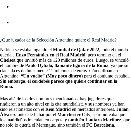
RIVER PLATE: NO JUGABA CON GALLARDO Y
AHORA LO FICHÓ UN GRANDE DE EUROPA PARA
GANAR LA CHAMPIONS
BOCA JUNIORS: JORGE ALMIRÓN RECUPERA A UN
DESCONOCIDO JUGADOR Y SERÁ TITULAR
¿Qué jugador de la Selección Argentina quiere el Real Madrid?
Ni bien se estaba jugando el
Mundial de Qatar 2022
, todo el mundo
quería a
Enzo Fernández en el Real Madrid
, pero terminó en el
Chelsea
que invirtió más de 120 millones de euros. Luego, se vinculó
el nombre de
Paulo Dybala, flamante figura de la Roma
, ya que su
cláusula es de únicamente 12 millones de euros. Cómo dirían en
Argentina,
“Un vuelto” (Muy poco dinero)
para el conjunto español.
Sin embargo, el cordobés parece que quiere continuar en la
Roma.
Más allá de los dos nombres mencionados, hay jugadores que
rindieron a un alto nivel en la cita mundialista y sus nombres ya han
sido relacionados con el
Real Madrid
en mercados anteriores.
Julián
Álvarez
, antes de fichar por el
Manchester City
, se rumoreaba que
los madrileños lo tenían en carpeta
y también Lautaro Martínez
, que
no sólo lo quería el Merengue, sino también el
FC Barcelona
.