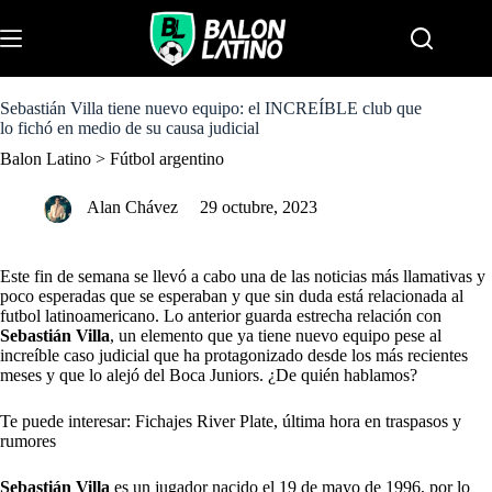
S
k
Menu
i
p
t
o
Sebastián Villa tiene nuevo equipo: el INCREÍBLE club que
c
lo fichó en medio de su causa judicial
o
Balon Latino
>
Fútbol argentino
n
t
e
Alan Chávez
29 octubre, 2023
n
t
Este fin de semana se llevó a cabo una de las noticias más llamativas y
poco esperadas que se esperaban y que sin duda está relacionada al
futbol latinoamericano. Lo anterior guarda estrecha relación con
Sebastián Villa
, un elemento que ya tiene nuevo equipo pese al
increíble caso judicial que ha protagonizado desde los más recientes
meses y que lo alejó del
Boca Juniors
. ¿De quién hablamos?
Te puede interesar: Fichajes River Plate, última hora en traspasos y
rumores
Sebastián Villa
es un jugador nacido el 19 de mayo de 1996, por lo