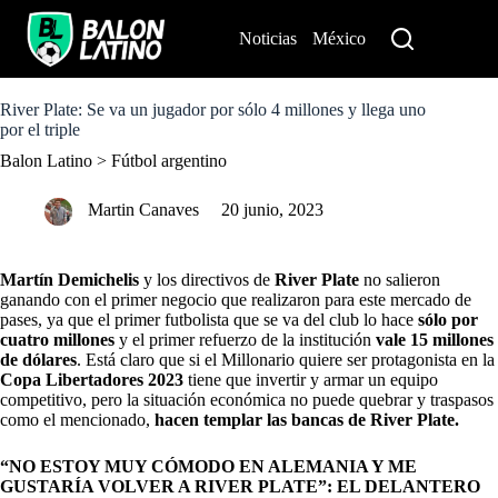
S
k
Noticias
México
Perú
i
p
t
o
River Plate: Se va un jugador por sólo 4 millones y llega uno
c
por el triple
o
Balon Latino
>
Fútbol argentino
n
t
e
Martin Canaves
20 junio, 2023
n
t
Martín Demichelis
y los directivos de
River Plate
no salieron
ganando con el primer negocio que realizaron para este mercado de
pases, ya que el primer futbolista que se va del club lo hace
sólo por
cuatro millones
y el primer refuerzo de la institución
vale 15 millones
de dólares
. Está claro que si el Millonario quiere ser protagonista en la
Copa Libertadores 2023
tiene
que invertir y armar un equipo
competitivo, pero la situación económica no puede quebrar y traspasos
como el mencionado,
hacen templar las bancas de River Plate.
“NO ESTOY MUY CÓMODO EN ALEMANIA Y ME
GUSTARÍA VOLVER A RIVER PLATE”: EL DELANTERO