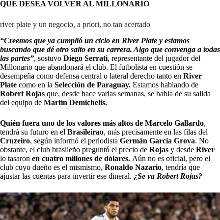
QUE DESEA VOLVER AL MILLONARIO
river plate y un negocio, a priori, no tan acertado
“Creemos que ya cumplió un ciclo en River Plate y estamos
buscando que dé otro salto en su carrera. Algo que convenga a todas
las partes”
, sostuvo
Diego Serrati
, representante del jugador del
Millonario que abandonará el club. El futbolista en cuestión se
desempeña como defensa central o lateral derecho tanto en
River
Plate
como en la
Selección de Paraguay.
Estamos hablando de
Robert Rojas
que, desde hace varias semanas, se habla de su salida
del equipo de
Martín Demichelis.
Quién fuera uno de los valores más altos de Marcelo Gallardo
,
tendrá su futuro en el
Brasileirao
, más precisamente en las filas del
Cruzeiro
, según informó el periodista
Germán García Grova
. No
obstante, el club brasileño preguntó el precio de
Rojas
y desde
River
lo tasaron
en cuatro millones de dólares.
Aún no es oficial, pero el
club cuyo dueño es el mismismo,
Ronaldo Nazario
, tendría que
ajustar las cuentas para invertir ese dineral.
¿Se va Robert Rojas?