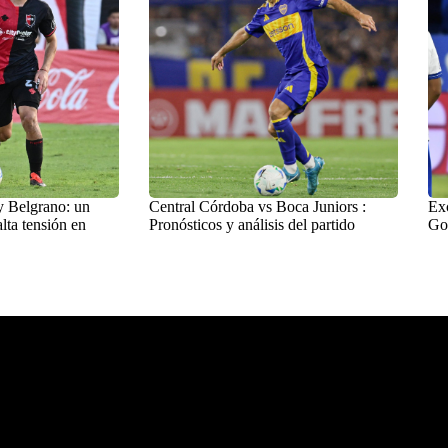
y Belgrano: un
Central Córdoba vs Boca Juniors :
Exc
lta tensión en
Pronósticos y análisis del partido
Go