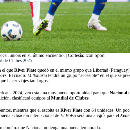
oca Juniors en su último encuentro. | Cortesía: Icon Sport.
ial de Clubes 2025
n el que
River Plate
quedó en el mismo grupo que Libertad (Paraguay)
ors
. El cuadro
Millonario
tendrá un grupo “accesible” en el que se pres
que hacer viajes tan largos.
ericana 2024, ven esta una muy buena oportunidad para que
Nacional
n
ición, clasificará equipos al
Mundial de Clubes
.
untos, mientras que el escolta es
River Plate
con 64 unidades. Un poc
 buena actuación internacional de
El Bolso
será una alegría para el
Xene
 en común: que Nacional no tenga una buena temporada.