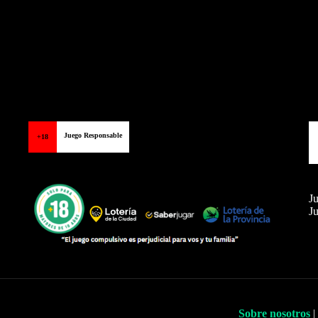
Juego Responsable
+18
Ju
Ju
Sobre nosotros
|