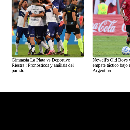
Gimnasia La Plata vs Deportivo
Newell’s Old Boys 
Riestra : Pronósticos y análisis del
empate táctico bajo a
partido
Argentina
Balon Latino
>
Fútbol argentino