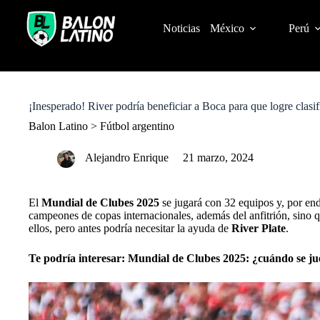
S
k
Noticias
México
Perú
i
p
t
o
c
o
¡Inesperado! River podría beneficiar a Boca para que logre clasi
n
t
Balon Latino
>
Fútbol argentino
e
n
Alejandro Enrique
21 marzo, 2024
t
El
Mundial de Clubes 2025
se jugará con 32 equipos y, por ende
campeones de copas internacionales, además del anfitrión, sino 
ellos, pero antes podría necesitar la ayuda de
River Plate
.
Te podría interesar:
Mundial de Clubes 2025: ¿cuándo se ju