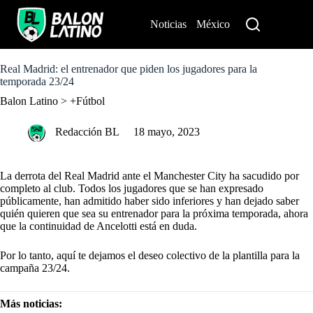
S
k
Noticias
México
Perú
i
p
t
o
Real Madrid: el entrenador que piden los jugadores para la
c
temporada 23/24
o
Balon Latino
>
+Fútbol
n
t
e
Redacción BL
18 mayo, 2023
n
t
La derrota del Real Madrid ante el Manchester City ha sacudido por
completo al club. Todos los jugadores que se han expresado
públicamente, han admitido haber sido inferiores y han dejado saber
quién quieren que sea su entrenador para la próxima temporada, ahora
que la continuidad de Ancelotti está en duda.
Por lo tanto, aquí te dejamos el deseo colectivo de la plantilla para la
campaña 23/24.
Más noticias: