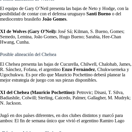
El equipo de Gary O’Neil presenta las bajas de Neto y Hodge, con la
posibilidad de contar con el defensa uruguayo
Santi Bueno
o del
mediocentro brasileño
João Gomes
.
XI de Wolves (Gary O’Neil):
José Sá; Kilman, S. Bueno, Gomes;
Semedo, Lemina, João Gomes, Hugo Bueno; Sarabia, Hee-Chan
Hwang, Cunha.
Posible alineación del Chelsea
El Chelsea presenta las bajas de Cucurella, Chilwell, Chalohab, James,
R. Sánchez, Fofana, el argentino
Enzo Fernández
, Chukwuemeka y
Ugochukwu. Es por ello que Mauricio Pochettino deberá planear la
mejor estrategia de juego con sus piezas disponibles.
XI del Chelsea (Mauricio Pochettino):
Petrovic; Disasi, T. Silva,
Badiashile, Colwill; Sterling, Caicedo, Palmer, Gallagher, M. Mudryk;
N. Jackson.
Jugó en dos países diferentes, en dos clubes distintos y marcó para
ambos: El fin de semana único que vivió el argentino Ramiro Lago