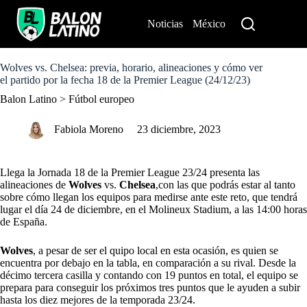
S
k
Noticias
México
Perú
i
p
t
o
Wolves vs. Chelsea: previa, horario, alineaciones y cómo ver
c
el partido por la fecha 18 de la Premier League (24/12/23)
o
Balon Latino
>
Fútbol europeo
n
t
e
Fabiola Moreno
23 diciembre, 2023
n
t
Llega la Jornada 18 de la Premier League 23/24 presenta las
alineaciones de
Wolves
vs.
Chelsea
,con las que podrás estar al tanto
sobre cómo llegan los equipos para medirse ante este reto, que tendrá
lugar el día 24 de diciembre, en el Molineux Stadium, a las 14:00 horas
de España.
Wolves
, a pesar de ser el quipo local en esta ocasión, es quien se
encuentra por debajo en la tabla, en comparación a su rival. Desde la
décimo tercera casilla y contando con 19 puntos en total, el equipo se
prepara para conseguir los próximos tres puntos que le ayuden a subir
hasta los diez mejores de la temporada 23/24.