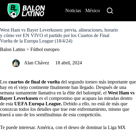
S
k
Noticias
México
Perú
i
p
t
o
West Ham vs Bayer Leverkusen: previa, alineaciones, horario
c
y cómo ver EN VIVO el partido por los Cuartos de Final
o
Vuelta de la Europa League (18/4/24)
n
Balon Latino
>
Fútbol europeo
t
e
n
Alan Chávez
18 abril, 2024
t
Los
cuartos de final de vuelta
del segundo torneo más importante que
hay en el viejo continente finalmente han llegado. Después de una
semana sumamente llamativa en la élite del balompié, el
West Ham vs
Bayer Leverkusen
es el compromiso que acapara las miradas dentro
de esta
UEFA Europa League.
Debido a ello, no está de más que
conozcas todos los detalles que trae este enfrentamiento, mismo que
traerá a uno de los semifinalistas de esta competición.
Te puede interesar. América, con el deseo de dominar la Liga MX