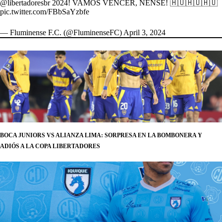
@libertadoresbr
2024! VAMOS VENCER, NENSE! 🇭🇺🇭🇺🇭🇺
pic.twitter.com/FBbSaYzbfe
— Fluminense F.C. (@FluminenseFC)
April 3, 2024
BOCA JUNIORS VS ALIANZA LIMA: SORPRESA EN LA BOMBONERA Y
ADIÓS A LA COPA LIBERTADORES