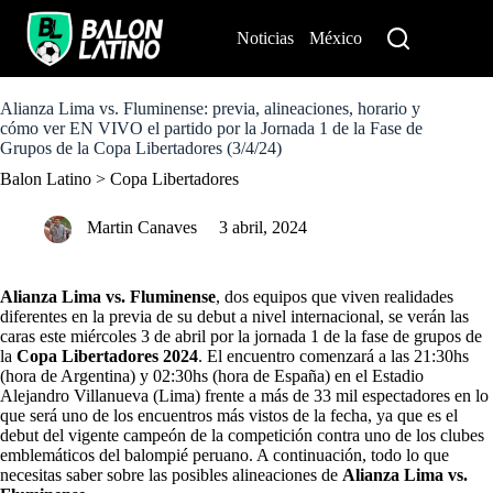
S
k
Noticias
México
Perú
i
p
t
o
Alianza Lima vs. Fluminense: previa, alineaciones, horario y
c
cómo ver EN VIVO el partido por la Jornada 1 de la Fase de
o
Grupos de la Copa Libertadores (3/4/24)
n
Balon Latino
>
Copa Libertadores
t
e
n
Martin Canaves
3 abril, 2024
t
Alianza Lima vs. Fluminense
, dos equipos que viven realidades
diferentes en la previa de su debut a nivel internacional, se verán las
caras este miércoles 3 de abril por la jornada 1 de la fase de grupos de
la
Copa Libertadores 2024
.
El encuentro comenzará a las 21:30hs
(hora de Argentina) y 02:30hs (hora de España) en el Estadio
Alejandro Villanueva (Lima) frente a más de 33 mil espectadores en lo
que será uno de los encuentros más vistos de la fecha, ya que es el
debut del vigente campeón de la competición contra uno de los clubes
emblemáticos del balompié peruano. A continuación, todo lo que
necesitas saber sobre las posibles alineaciones de
Alianza Lima vs.