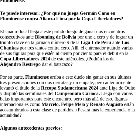
Fluminense.
Te puede interesar: ¿Por qué no juega Germán Cano en
Fluminense contra Alianza Lima por la Copa Libertadores?
El cuadro local llega a este partido luego de ganar dos encuentros
consecutivos ante
Blooming de Bolivia
por uno a cero y de lograr un
triunfo clave en la jornada número 9 de la
Liga 1 de Perú
ante
Los
Chankas
por tres tantos contra cero. Allí, el entrenador guardó varias
de sus figuras para que estén al ciento por ciento para el debut en la
Copa Libertadores 2024
de este miércoles. ¿Podrán los de
Alejandro Restrepo
dar el batacazo?
Por su parte,
Fluminense
arriba a este duelo sin ganar en sus últimas
tres presentaciones con dos derrotas y un empate, pero anteriormente
levantó el título de la
Recopa Sudamericana 2024
ante Liga de Quito
y disputó las semifinales del
Campeonato Carioca.
Llega con varias
bajas importantes para este encuentro, pero más allá de eso, figuras
internacionales como
Marcelo, Felipe Melo y Renato Augusto
están
acostumbrados a esta clase de partidos. ¿Pesará más la experiencia o la
actualidad?
Algunos antecedentes previos: