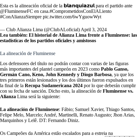
Esta es la alineación oficial de la 𝗯𝗹𝗮𝗻𝗾𝘂𝗶𝗮𝘇𝘂𝗹 para el partido ante
@FluminenseFC
en casa.
#ComprometidosConElALiento
#ConAlianzaSiempre
pic.twitter.com/6wYguowWyt
— Club Alianza Lima (@ClubALoficial)
April 3, 2024
Lea también: El historial de Alianza Lima frente a Fluminense: las
estadísticas de los partidos oficiales y amistosos
La alineación de Fluminense
Los defensores del título no podrán contar con varias de las figuras
más importantes del plantel campeón en 2023 como
Pablo Ganso,
Germán Cano, Keno, John Kennedy y Diogo Barbosa
, ya que los
tres primeros están lesionados y los dos últimos fueron expulsados en
la final de la
Recopa Sudamericana 2024
por lo que deberán cumplir
con su fecha de sanción. Dicho esto, la alineación de
Fluminense vs.
Alianza
Lima será la siguiente:
La alineación de Fluminense
: Fábio; Samuel Xavier, Thiago Santos,
Felipe Melo, Marcelo; André, Martinelli, Renato Augusto; Jhon Arias,
Marquinhos y Lelê. DT: Fernando Diniz.
Os Campeões da América estão escalados para a estreia na