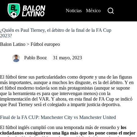
S
k
Noticias
México
Perú
i
p
t
o
¿Quién es Paul Tierney, el árbitro de la final de la FA Cup
c
2023?
o
Balon Latino
>
Fútbol europeo
n
t
e
Pablo Booz
31 mayo, 2023
n
t
El fútbol tiene sus particularidades como deporte y una de las figuras
más importantes, aunque a muchos les disguste, es la del árbitro. Y en
el fútbol moderno todavía son más protagonistas (aunque se supone
que la herramienta es para que intervengan menos) con la
implementación del VAR. Y ahora, en esta final de FA Cup se indicó
que Paul Tierney será el colegiado a impartir justicia deportiva.
Final de la FA CUP: Manchester City vs Manchester United
El fútbol inglés cumplió con una temporada más de ensueño y
los
ciudadanos consiguieron una liga más que los pone como el mejor