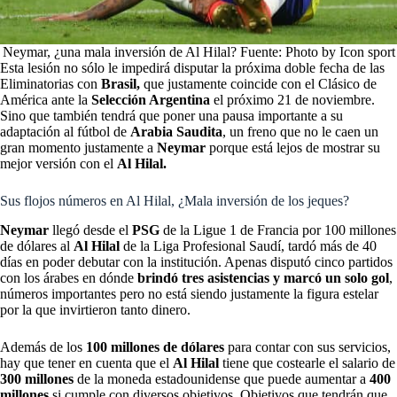
Neymar, ¿una mala inversión de Al Hilal? Fuente: Photo by Icon sport
Esta lesión no sólo le impedirá disputar la próxima doble fecha de las
Eliminatorias con
Brasil,
que justamente coincide con el Clásico de
América ante la
Selección Argentina
el próximo 21 de noviembre.
Sino que también tendrá que poner una pausa importante a su
adaptación al fútbol de
Arabia Saudita
, un freno que no le caen un
gran momento justamente a
Neymar
porque está lejos de mostrar su
mejor versión con el
Al Hilal.
Sus flojos números en Al Hilal, ¿Mala inversión de los jeques?
Neymar
llegó desde el
PSG
de la Ligue 1 de Francia por 100 millones
de dólares al
Al Hilal
de la Liga Profesional Saudí, tardó más de 40
días en poder debutar con la institución. Apenas disputó cinco partidos
con los árabes en dónde
brindó tres asistencias y marcó un solo gol
,
números importantes pero no está siendo justamente la figura estelar
por la que invirtieron tanto dinero.
Además de los
100 millones de dólares
para contar con sus servicios,
hay que tener en cuenta que el
Al Hilal
tiene que costearle el salario de
300 millones
de la moneda estadounidense que puede aumentar a
400
millones
si cumple con diversos objetivos. Objetivos que tendrán que