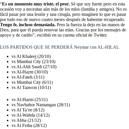
“
Es un momento muy triste, el peor.
Sé que soy fuerte pero en esta
ocasión voy a necesitar aún más de los míos (familia y amigos). No es
fácil pasar por una lesión y una cirugía, pero imaginen lo que es pasar
por todo eso de nuevo cuatro meses después de haberme recuperado.
Tengo fe, incluso demasiada.
Pero la fuerza la dejo en las manos de
Dios, para que él pueda renovar las mías. Gracias por los mensajes de
apoyo y de cariño”, escribió en su cuenta oficial de Twitter.
LOS PARTIDOS QUE SE PERDERÁ Neymar con AL-HILAL
vs Al Khaleej (20/10)
vs Mumbai City (23/10)
vs Al-Ahli Saudi (27/10)
vs Al-Hazm (30/10)
vs Al-Fateh (3/11)
vs Mumbai City (6/11)
vs Al Taawon (10/11)
vs Al-Hazm (25/11)
vs Navbahor Namangan (28/11)
vs Al Ta’ee (8/12)
vs Al-Wahda (14/12)
vs Abha (21/12)
vs Al Feiha (28/12)