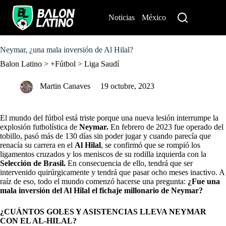
S
k
Noticias
México
Perú
i
p
t
o
Neymar, ¿una mala inversión de Al Hilal?
c
Balon Latino
>
+Fútbol
>
Liga Saudí
o
n
t
Martin Canaves
19 octubre, 2023
e
n
t
El mundo del fútbol está triste porque una nueva lesión interrumpe la
explosión futbolística de
Neymar.
En febrero de 2023 fue operado del
tobillo, pasó más de 130 días sin poder jugar y cuando parecía que
renacía su carrera en el
Al Hilal
, se confirmó que se rompió los
ligamentos cruzados y los meniscos de su rodilla izquierda con la
Selección de Brasil
.
En consecuencia de ello, tendrá que ser
intervenido quirúrgicamente y tendrá que pasar ocho meses inactivo. A
raíz de eso, todo el mundo comenzó hacerse una pregunta:
¿Fue una
mala inversión del Al Hilal el fichaje millonario de Neymar?
¿CUÁNTOS GOLES Y ASISTENCIAS LLEVA NEYMAR
CON EL AL-HILAL?