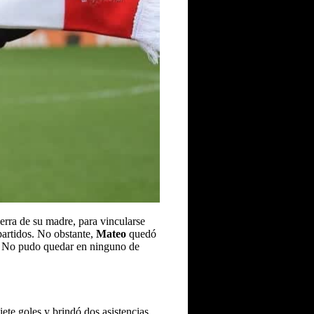
tierra de su madre, para vincularse
partidos. No obstante,
Mateo
quedó
. No pudo quedar en ninguno de
ete goles y brindó dos asistencias