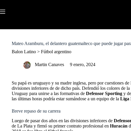
S
k
i
p
t
o
c
o
Mateo Aramburu, el delantero guatemalteco que puede jugar para 
n
t
Balon Latino
>
Fútbol argentino
e
n
Martin Canaves
9 enero, 2024
t
Su papá es uruguayo y su madre inglesa, pero por cuestiones de 
divisiones inferiores de
de dicho país. Defendió los colores de 
Uruguay para unirse a las formativas de
Defensor Sporting
y de
las últimas horas podría estar sumándose a un equipo de la
Liga 
Breve repaso de su carrera
Luego de pasar dos años en las divisiones inferiores de
Defenso
de La Plata y firmó su primer contrato profesional en
Huracán
d