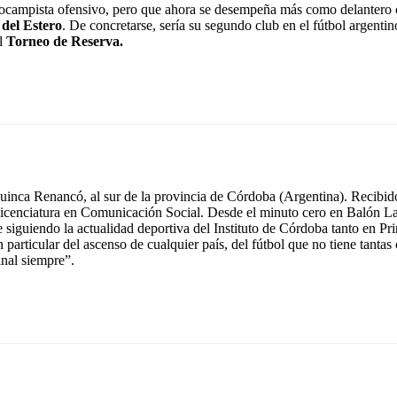
campista ofensivo, pero que ahora se desempeña más como delantero ce
del Estero
. De concretarse, sería su segundo club en el fútbol argenti
el
Torneo de Reserva.
inca Renancó, al sur de la provincia de Córdoba (Argentina). Recibido
icenciatura en Comunicación Social. Desde el minuto cero en Balón La
e siguiendo la actualidad deportiva del Instituto de Córdoba tanto en 
n particular del ascenso de cualquier país, del fútbol que no tiene tant
inal siempre”.