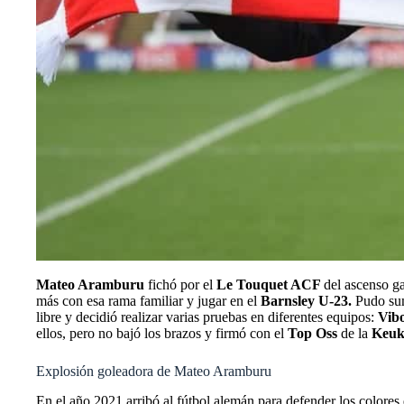
Mateo Aramburu
fichó por el
Le Touquet ACF
del ascenso ga
más con esa rama familiar y jugar en el
Barnsley U-23.
Pudo suma
libre y decidió realizar varias pruebas en diferentes equipos:
Vib
ellos, pero no bajó los brazos y firmó con el
Top Oss
de la
Keuk
Explosión goleadora de Mateo Aramburu
En el año 2021 arribó al fútbol alemán para defender los colores