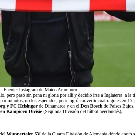
Fuente: Instagram de Mateo Aramburu
lo, pero pasó sin pena ni gloria por allí y decidió irse a Inglaterra, a la 
r minutos, no los esperados, pero logró convertir cuatro goles en 15 
org y FC Helsingør
de Dinamarca y en el
Den Bosch
de Países Bajos
en Kampioen Divisie
(Segunda División del fútbol neerlandés).
 del
Wuppertaler SV
de la Cuarta División de Alemania dónde anotó si