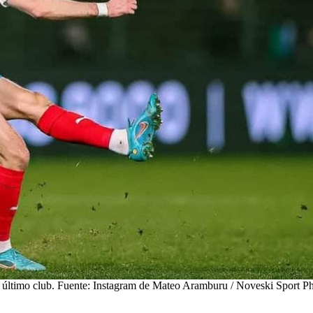
 último club. Fuente: Instagram de Mateo Aramburu / Noveski Sport P