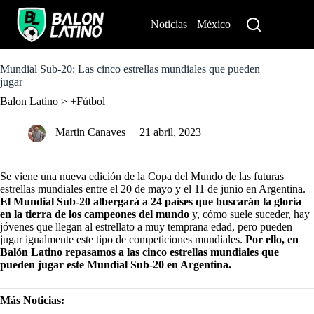
S
k
Noticias
México
Perú
i
p
t
o
Mundial Sub-20: Las cinco estrellas mundiales que pueden
c
jugar
o
Balon Latino
>
+Fútbol
n
t
e
Martin Canaves
21 abril, 2023
n
t
Se viene una nueva edición de la Copa del Mundo de las futuras
estrellas mundiales entre el 20 de mayo y el 11 de junio en Argentina.
El Mundial Sub-20 albergará a 24 países que buscarán la gloria
en la tierra de los campeones del mundo
y, cómo suele suceder, hay
jóvenes que llegan al estrellato a muy temprana edad, pero pueden
jugar igualmente este tipo de competiciones mundiales.
Por ello, en
Balón Latino repasamos a las cinco estrellas mundiales que
pueden jugar este Mundial Sub-20 en Argentina.
Más Noticias: