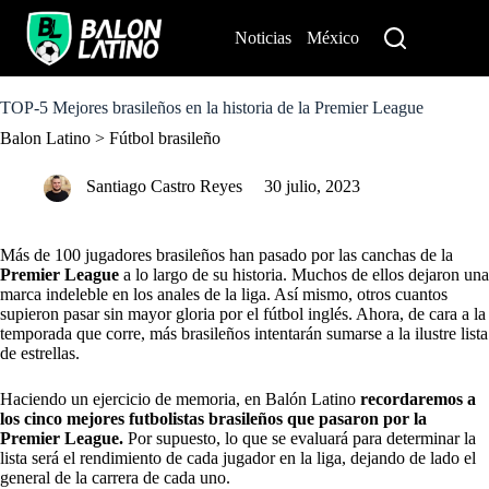
S
k
Noticias
México
Perú
i
p
t
o
TOP-5 Mejores brasileños en la historia de la Premier League
c
Balon Latino
>
Fútbol brasileño
o
n
t
Santiago Castro Reyes
30 julio, 2023
e
n
t
Más de 100 jugadores brasileños han pasado por las canchas de la
Premier League
a lo largo de su historia. Muchos de ellos dejaron una
marca indeleble en los anales de la liga. Así mismo, otros cuantos
supieron pasar sin mayor gloria por el fútbol inglés. Ahora, de cara a la
temporada que corre, más brasileños intentarán sumarse a la ilustre lista
de estrellas.
Haciendo un ejercicio de memoria, en Balón Latino
recordaremos a
los cinco mejores futbolistas brasileños que pasaron por la
Premier League
.
Por supuesto, lo que se evaluará para determinar la
lista será el rendimiento de cada jugador en la liga, dejando de lado el
general de la carrera de cada uno.