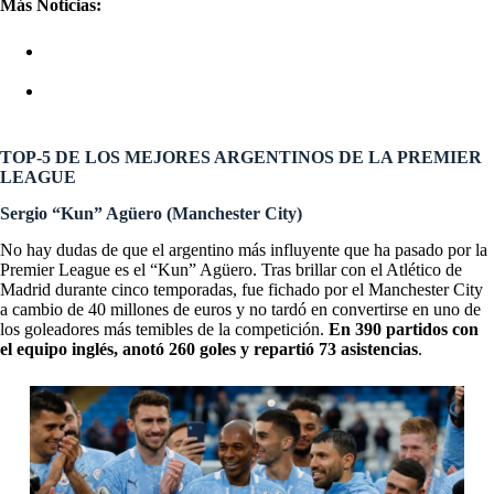
Más Noticias:
JULIÁN ÁLVAREZ: ESTAS SON LAS CONDICIONES
QUE LO ACERCAN AL BAYERN MÚNICH
NIKO TAKAHASHI, EL JAPONÉS QUE PUEDE
JUGAR CON ARGENTINA
TOP-5 DE LOS MEJORES ARGENTINOS DE LA PREMIER
LEAGUE
Sergio “Kun” Agüero (Manchester City)
No hay dudas de que el argentino más influyente que ha pasado por la
Premier League es el “Kun” Agüero. Tras brillar con el Atlético de
Madrid durante cinco temporadas, fue fichado por el Manchester City
a cambio de 40 millones de euros y no tardó en convertirse en uno de
los goleadores más temibles de la competición.
En 390 partidos con
el equipo inglés, anotó 260 goles y repartió 73 asistencias
.