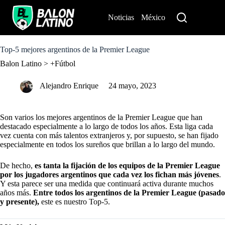
S
k
Noticias
México
Perú
i
p
t
o
Top-5 mejores argentinos de la Premier League
c
Balon Latino
>
+Fútbol
o
n
t
Alejandro Enrique
24 mayo, 2023
e
n
t
Son varios los mejores argentinos de la Premier League que han
destacado especialmente a lo largo de todos los años. Esta liga cada
vez cuenta con más talentos extranjeros y, por supuesto, se han fijado
especialmente en todos los sureños que brillan a lo largo del mundo.
De hecho,
es tanta la fijación de los equipos de la Premier League
por los jugadores argentinos que cada vez los fichan más jóvenes
.
Y esta parece ser una medida que continuará activa durante muchos
años más.
Entre todos los argentinos de la Premier League (pasado
y presente),
este es nuestro Top-5.