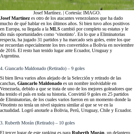
Josef Martínez. | Cortesía: IMAGO.
Josef Martínez
es otro de los atacantes venezolanos que ha dado
mucho de qué hablar en los últimos años. Si bien tuvo años positivos
en Europa, su llegada a la
MLS
cambió por completo su estatus y le
dio más oportunidades como ‘vinotinto’. En lo que a Eliminatorias
respecta, ha jugado 31 partidos y ha marcado seis goles, entre los que
se recuerdan especialmente los tres convertidos a Bolivia en noviembre
de 2016. El resto han tenido lugar ante Ecuador, Uruguay y
Argentina.
4. Giancarlo Maldonado (Retirado) – 9 goles
Si bien lleva varios años alejado de la Selección y retirado de las
canchas,
Giancarlo Maldonado
es un nombre inolvidable en
Venezuela, debido a que se trata de uno de los mejores goleadores que
ha tenido el país en toda su historia. Convirtió 9 goles en 25 partidos
de Eliminatorias, de los cuales varios fueron en un momento donde la
Vinotinto
no tenía un nivel siquiera similar al que se ve en la
actualidad. Logró anotarle a Bolivia, Perú, Uruguay, Chile y Ecuador.
3. Ruberth Morán (Retirado) – 10 goles
El tercer lugar de este ranking es para
Ruberth Morán
, un delantero