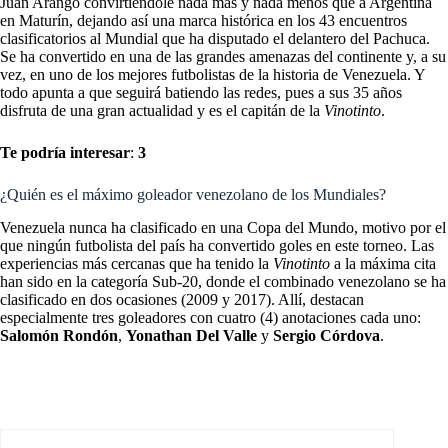
Juan Arango convirtiéndole nada más y nada menos que a Argentina
en Maturín, dejando así una marca histórica en los 43 encuentros
clasificatorios al Mundial que ha disputado el delantero del Pachuca.
Se ha convertido en una de las grandes amenazas del continente y, a su
vez, en uno de los mejores futbolistas de la historia de Venezuela. Y
todo apunta a que seguirá batiendo las redes, pues a sus 35 años
disfruta de una gran actualidad y es el capitán de la
Vinotinto
.
Te podría interesar
:
3
¿Quién es el máximo goleador venezolano de los Mundiales?
Venezuela nunca ha clasificado en una Copa del Mundo, motivo por el
que ningún futbolista del país ha convertido goles en este torneo. Las
experiencias más cercanas que ha tenido la
Vinotinto
a la máxima cita
han sido en la categoría Sub-20, donde el combinado venezolano se ha
clasificado en dos ocasiones (2009 y 2017). Allí, destacan
especialmente tres goleadores con cuatro (4) anotaciones cada uno:
Salomón Rondón
,
Yonathan Del Valle
y
Sergio Córdova
.