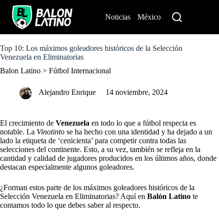
S
k
Noticias
México
Perú
i
p
t
o
Top 10: Los máximos goleadores históricos de la Selección
c
Venezuela en Eliminatorias
o
Balon Latino
>
Fútbol Internacional
n
t
e
Alejandro Enrique
14 noviembre, 2024
n
t
El crecimiento de
Venezuela
en todo lo que a fútbol respecta es
notable. La
Vinotinto
se ha hecho con una identidad y ha dejado a un
lado la etiqueta de ‘cenicienta’ para competir contra todas las
selecciones del continente. Esto, a su vez, también se refleja en la
cantidad y calidad de jugadores producidos en los últimos años, donde
destacan especialmente algunos goleadores.
¿Forman estos parte de los máximos goleadores históricos de la
Selección Venezuela en Eliminatorias? Aquí en
Balón Latino
te
contamos todo lo que debes saber al respecto.