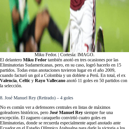
Miku Fedor. | Cortesía: IMAGO.
El delantero
Miku Fedor
también anotó en tres ocasiones por las
Eliminatorias Sudamericanas, pero, en su caso, logró hacerlo en 15
partidos. Todas estas anotaciones tuvieron lugar en el año 2009,
cuando facturó un gol a Colombia y un doblete a Perú. En total, el ex
Valencia
,
Celtic
y
Rayo Vallecano
anotó 11 goles en 50 partidos con
la selección.
8. José Manuel Rey (Retirado) – 4 goles
No es común ver a defensores centrales en listas de máximos
goleadores históricos, pero
José Manuel Rey
siempre fue una
excepción. El zaguero caraqueño convirtió cuatro goles en
Eliminatorias, donde se recuerda especialmente aquel anotado ante
Ecuador en el Estadio Olímpico Atahualpa para darle la victoria a los