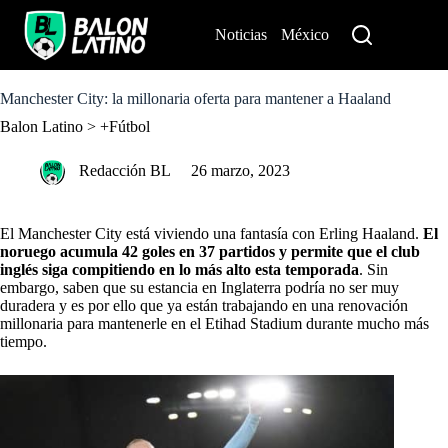
S
k
Noticias
México
Perú
i
p
t
o
Manchester City: la millonaria oferta para mantener a Haaland
c
Balon Latino
>
+Fútbol
o
n
t
Redacción BL
26 marzo, 2023
e
n
t
El Manchester City está viviendo una fantasía con Erling Haaland.
El
noruego acumula 42 goles en 37 partidos y permite que el club
inglés siga compitiendo en lo más alto esta temporada
. Sin
embargo, saben que su estancia en Inglaterra podría no ser muy
duradera y es por ello que ya están trabajando en una renovación
millonaria para mantenerle en el Etihad Stadium durante mucho más
tiempo.