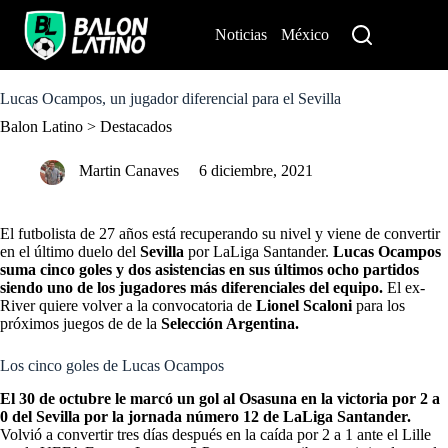
S
k
Noticias
México
Perú
i
p
t
o
Lucas Ocampos, un jugador diferencial para el Sevilla
c
Balon Latino
>
Destacados
o
n
t
Martin Canaves
6 diciembre, 2021
e
n
t
El futbolista de 27 años está recuperando su nivel y viene de convertir
en el último duelo del
Sevilla
por LaLiga Santander.
Lucas Ocampos
suma cinco goles y dos asistencias en sus últimos ocho partidos
siendo uno de los jugadores más diferenciales del equipo.
El ex-
River quiere volver a la convocatoria de
Lionel Scaloni
para los
próximos juegos de de la
Selección Argentina.
Los cinco goles de Lucas Ocampos
El 30 de octubre le marcó un gol al Osasuna en la victoria por 2 a
0 del Sevilla por la jornada número 12 de LaLiga Santander.
Volvió a convertir tres días después en la caída por 2 a 1 ante el Lille