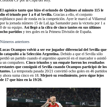
Córdoba CF por la Copa del Rey.
El agónico tanto que hizo el oriundo de Quilmes al minuto 115 le
dio el triunfo por 1 a 0 al Sevilla.
Gracias a ello, el conjunto
rojiblanco pasó de ronda en la competición. Ayer le marcó al Villarreal
por la jornada número 15 de LaLiga Santander para la victoria por 1 a
0 de su equipo.
Así llegó a la cifra de cinco tantos en sus últimos
ocho partidos
y tres goles en la Primera División de España.
Números anteriores
Lucas Ocampos volvió a ser ese jugador diferencial del Sevilla que
lo catapultó a la Selección Argentina.
Debido a que el Sevilla sólo
perdió un partido cuando el argentino apareció en el marcador o asistió
a un compañero.
Cinco triunfos y un empate fueron los resultados
restantes que consiguió el Sevilla cuando Ocampos participó de los
tantos.
La temporada pasada 20/21 convirtió ocho goles en 46 partidos
y ahora suma cinco en 18.
Mejoró su rendimiento, pero sigue lejos
de 17 que hizo en la 19/20.