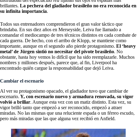
disfrutaban del espectáculo
red
fijaban sus ojos en espadas más
brillantes.
La pechera del gladiador brasileño no era reconocida en
su infinita importancia
.
Todos sus entrenadores comprendieron el gran valor táctico que
brindaba. En sus diez años en Merseyside, Leiva fue llamado a
comandar el mediocampo de tres técnicos distintos en cada combate de
cada guerra. De hecho, con el arribo de Klopp, se mantiene como
importante, aunque en el segundo año pierde protagonismo.
El ‘heavy
metal’ de Jürgen sintió no necesitar del pivote brasileño
. No
obstante, hasta hoy vemos lo difícil que ha sido reemplazarle. Muchos
nombres y millones después, parece que, al fin,
Liverpool ha
encontrado quién
cargue la responsabilidad que dejó Leiva.
Cambiar el escenario
Al ver su protagonismo opacado, el gladiador tuvo que cambiar de
escenario.
Y, con escenario nuevo y armadura renovada, su vigor
volvió a brillar
. Aunque esta vez con un matiz distinto. Esta vez, su
vigor brilló tanto que empezó a ser reconocido, empezó a atraer
miradas. No las mismas que una reluciente espada o un férreo escudo,
pero más miradas que las que alguna vez recibió en Anfield.