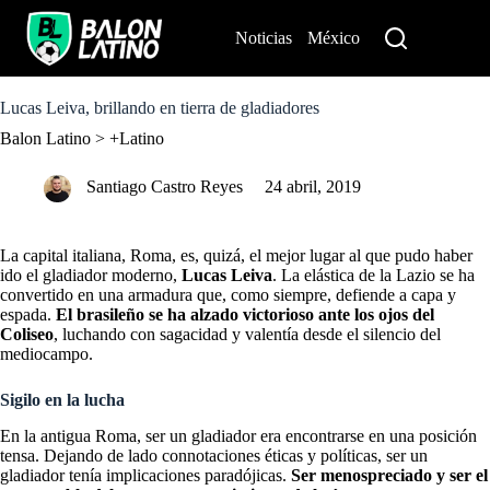
S
k
Noticias
México
Perú
i
p
t
o
Lucas Leiva, brillando en tierra de gladiadores
c
Balon Latino
>
+Latino
o
n
t
Santiago Castro Reyes
24 abril, 2019
e
n
t
La capital italiana, Roma, es, quizá, el mejor lugar al que pudo haber
ido el gladiador moderno,
Lucas Leiva
. La elástica de la Lazio se ha
convertido en una armadura que, como siempre, defiende a capa y
espada.
El brasileño se ha alzado victorioso ante los ojos del
Coliseo
, luchando con sagacidad y valentía desde el silencio del
mediocampo.
Sigilo en la lucha
En la antigua Roma, ser un gladiador era encontrarse en una posición
tensa. Dejando de lado connotaciones éticas y políticas, ser un
gladiador tenía implicaciones paradójicas.
Ser menospreciado y ser el