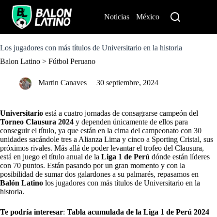
S
k
Noticias
México
Perú
i
p
t
o
Los jugadores con más títulos de Universitario en la historia
c
Balon Latino
>
Fútbol Peruano
o
n
t
Martin Canaves
30 septiembre, 2024
e
n
t
Universitario
está a cuatro jornadas de consagrarse campeón del
Torneo Clausura 2024
y dependen únicamente de ellos para
conseguir el título, ya que están en la cima del campeonato con 30
unidades sacándole tres a Alianza Lima y cinco a Sporting Cristal, sus
próximos rivales. Más allá de poder levantar el trofeo del Clausura,
está en juego el título anual de la
Liga 1 de Perú
dónde están líderes
con 70 puntos. Están pasando por un gran momento y con la
posibilidad de sumar dos galardones a su palmarés, repasamos en
Balón Latino
los jugadores con más títulos de Universitario en la
historia.
Te podría interesar
:
Tabla acumulada de la Liga 1 de Perú 2024