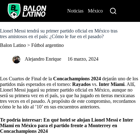
S
k
Noticias
México
Perú
i
p
t
o
Lionel Messi tendrá su primer partido oficial en México tras
c
tres amistosos en el país: ¿Cómo le fue en el pasado?
o
Balon Latino
>
Fútbol argentino
n
t
e
Alejandro Enrique
16 marzo, 2024
n
t
Los Cuartos de Final de la
Concachampions 2024
dejarán uno de los
partidos más esperados en el torneo:
Rayados
vs.
Inter Miami
. Allí,
Lionel Messi jugará su primer partido oficial en México, aunque no
será su primera vez en el país, ya que ha jugado en tierras mexicanas
tres veces en el pasado. A propósito de este compromiso, recordamos
cómo le ha ido al ’10’ en sus encuentros anteriores.
Te podría interesar:
En qué hotel se alojan Lionel Messi e Inter
Miami en México para el partido frente a Monterrey en
Concachampions 2024