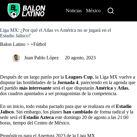
S
k
Noticias
México
Perú
i
p
t
o
Liga MX: ¿Por qué el Atlas vs América no se jugará en el
c
Estadio Jalisco?
o
Balon Latino
>
+Fútbol
n
t
e
Juan Pablo López
20 agosto, 2023
n
t
Después de un largo parón por la
Leagues Cup
, la Liga MX vuelve a
disputar las hostilidades de la
Jornada 4
, pareciendo en la agenda que
el partido
más interesante
será el que disputarán
América
y
Atlas
,
dos cuadros apuntados a ser protagonistas de la competencia.
En un inicio, todo estaba pactado para que se realizara en el
Estadio
Jalisco
. Sin embargo, los planes
han cambiado
de forma radical y la
sede será el
Estadio Azteca
este domingo 20 de agosto a las 21:00
horas, tiempo del Centro de México.
Pronósticos para el Apertura 2023 de la Liga MX