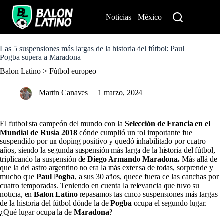
S
k
Noticias
México
Perú
i
p
t
o
Las 5 suspensiones más largas de la historia del fútbol: Paul
c
Pogba supera a Maradona
o
Balon Latino
>
Fútbol europeo
n
t
e
Martin Canaves
1 marzo, 2024
n
t
El futbolista campeón del mundo con la
Selección de Francia en el
Mundial de Rusia 2018
dónde cumplió un rol importante fue
suspendido por un doping positivo y quedó inhabilitado por cuatro
años, siendo la segunda suspensión más larga de la historia del fútbol,
triplicando la suspensión de
Diego Armando Maradona.
Más allá de
que la del astro argentino no era la más extensa de todas, sorprende y
mucho que
Paul Pogba
, a sus 30 años, quede fuera de las canchas por
cuatro temporadas. Teniendo en cuenta la relevancia que tuvo su
noticia, en
Balón Latino
repasamos las cinco suspensiones más largas
de la historia del fútbol dónde la de
Pogba
ocupa el segundo lugar.
¿Qué lugar ocupa la de
Maradona
?