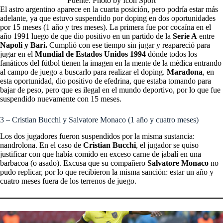
Fuente: Photo by Icon Sport
El astro argentino aparece en la cuarta posición, pero podría estar más
adelante, ya que estuvo suspendido por doping en dos oportunidades
por 15 meses (1 año y tres meses). La primera fue por cocaína en el
año 1991 luego de que dio positivo en un partido de la
Serie A
entre
Napoli y Bari.
Cumplió con ese tiempo sin jugar y reapareció para
jugar en el
Mundial de Estados Unidos 1994
dónde todos los
fanáticos del fútbol tienen la imagen en la mente de la médica entrando
al campo de juego a buscarlo para realizar el doping.
Maradona
, en
esta oportunidad, dio positivo de efedrina, que estaba tomando para
bajar de peso, pero que es ilegal en el mundo deportivo, por lo que fue
suspendido nuevamente con 15 meses.
3 – Cristian Bucchi y Salvatore Monaco (1 año y cuatro meses)
Los dos jugadores fueron suspendidos por la misma sustancia:
nandrolona. En el caso de
Cristian Bucchi
, el jugador se quiso
justificar con que había comido en exceso carne de jabalí en una
barbacoa (o asado). Excusa que su compañero
Salvatore Monaco
no
pudo replicar, por lo que recibieron la misma sanción: estar un año y
cuatro meses fuera de los terrenos de juego.