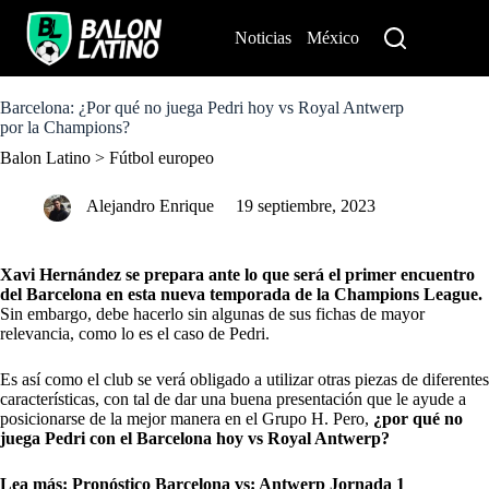
S
k
Noticias
México
Perú
i
p
t
o
Barcelona: ¿Por qué no juega Pedri hoy vs Royal Antwerp
c
por la Champions?
o
Balon Latino
>
Fútbol europeo
n
t
e
Alejandro Enrique
19 septiembre, 2023
n
t
Xavi Hernández se prepara ante lo que será el primer encuentro
del Barcelona en esta nueva temporada de la Champions League.
Sin embargo, debe hacerlo sin algunas de sus fichas de mayor
relevancia, como lo es el caso de Pedri.
Es así como el club se verá obligado a utilizar otras piezas de diferentes
características, con tal de dar una buena presentación que le ayude a
posicionarse de la mejor manera en el Grupo H. Pero,
¿por qué no
juega Pedri con el Barcelona hoy vs Royal Antwerp?
Lea más: Pronóstico Barcelona vs: Antwerp Jornada 1