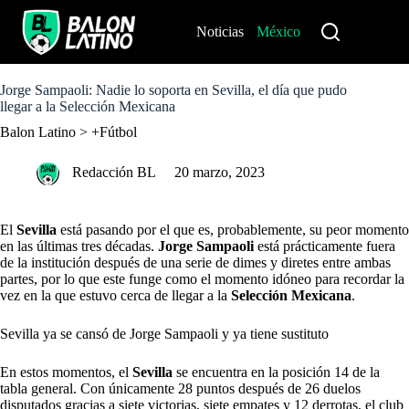
S
k
Noticias
México
Perú
i
p
t
o
Jorge Sampaoli: Nadie lo soporta en Sevilla, el día que pudo
c
llegar a la Selección Mexicana
o
Balon Latino
>
+Fútbol
n
t
e
Redacción BL
20 marzo, 2023
n
t
El
Sevilla
está pasando por el que es, probablemente, su peor momento
en las últimas tres décadas.
Jorge Sampaoli
está prácticamente fuera
de la institución después de una serie de dimes y diretes entre ambas
partes, por lo que este funge como el momento idóneo para recordar la
vez en la que estuvo cerca de llegar a la
Selección Mexicana
.
Sevilla ya se cansó de Jorge Sampaoli y ya tiene sustituto
En estos momentos, el
Sevilla
se encuentra en la posición 14 de la
tabla general. Con únicamente 28 puntos después de 26 duelos
disputados gracias a siete victorias, siete empates y 12 derrotas, el club