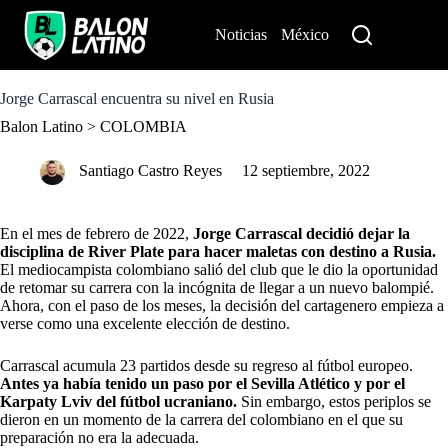
S
k
Noticias
México
Perú
i
p
t
o
Jorge Carrascal encuentra su nivel en Rusia
c
Balon Latino
>
COLOMBIA
o
n
t
Santiago Castro Reyes
12 septiembre, 2022
e
n
t
En el mes de febrero de 2022,
Jorge Carrascal decidió dejar la
disciplina de River Plate para hacer maletas con destino a Rusia.
El mediocampista colombiano salió del club que le dio la oportunidad
de retomar su carrera con la incógnita de llegar a un nuevo balompié.
Ahora, con el paso de los meses, la decisión del cartagenero empieza a
verse como una excelente elección de destino.
Carrascal acumula 23 partidos desde su regreso al fútbol europeo.
Antes ya había tenido un paso por el Sevilla Atlético y por el
Karpaty Lviv del fútbol ucraniano.
Sin embargo, estos periplos se
dieron en un momento de la carrera del colombiano en el que su
preparación no era la adecuada.