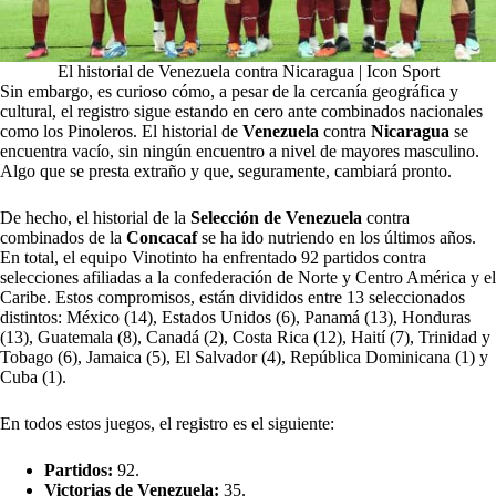
El historial de Venezuela contra Nicaragua | Icon Sport
Sin embargo, es curioso cómo, a pesar de la cercanía geográfica y
cultural, el registro sigue estando en cero ante combinados nacionales
como los Pinoleros. El historial de
Venezuela
contra
Nicaragua
se
encuentra vacío, sin ningún encuentro a nivel de mayores masculino.
Algo que se presta extraño y que, seguramente, cambiará pronto.
De hecho, el historial de la
Selección de Venezuela
contra
combinados de la
Concacaf
se ha ido nutriendo en los últimos años.
En total, el equipo Vinotinto ha enfrentado 92 partidos contra
selecciones afiliadas a la confederación de Norte y Centro América y el
Caribe. Estos compromisos, están divididos entre 13 seleccionados
distintos: México (14), Estados Unidos (6), Panamá (13), Honduras
(13), Guatemala (8), Canadá (2), Costa Rica (12), Haití (7), Trinidad y
Tobago (6), Jamaica (5), El Salvador (4), República Dominicana (1) y
Cuba (1).
En todos estos juegos, el registro es el siguiente:
Partidos:
92.
Victorias de Venezuela:
35.