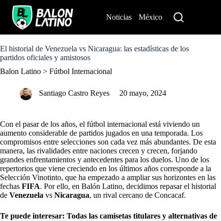
S
k
Noticias
México
Perú
i
p
t
o
El historial de Venezuela vs Nicaragua: las estadísticas de los
c
partidos oficiales y amistosos
o
Balon Latino
>
Fútbol Internacional
n
t
e
Santiago Castro Reyes
20 mayo, 2024
n
t
Con el pasar de los años, el fútbol internacional está viviendo un
aumento considerable de partidos jugados en una temporada. Los
compromisos entre selecciones son cada vez más abundantes. De esta
manera, las rivalidades entre naciones crecen y crecen, forjando
grandes enfrentamientos y antecedentes para los duelos. Uno de los
repertorios que viene creciendo en los últimos años corresponde a la
Selección Vinotinto, que ha empezado a ampliar sus horizontes en las
fechas
FIFA
. Por ello, en Balón Latino, decidimos repasar el historial
de
Venezuela
vs
Nicaragua
, un rival cercano de Concacaf.
Te puede interesar:
Todas las camisetas titulares y alternativas de