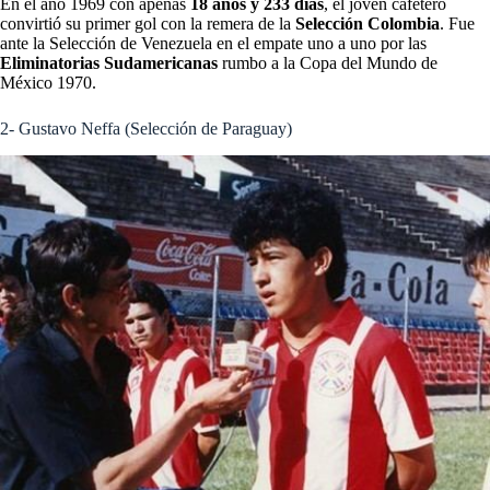
En el año 1969 con apenas
18 años y 233 días
, el joven cafetero
convirtió su primer gol con la remera de la
Selección Colombia
. Fue
ante la Selección de Venezuela en el empate uno a uno por las
Eliminatorias Sudamericanas
rumbo a la Copa del Mundo de
México 1970.
2- Gustavo Neffa (Selección de Paraguay)