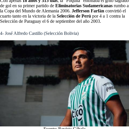
Con apenas
18 años y 315 días
, la “Foquita” entonaba el grito sagrado
de gol en su primer partido de
Eliminatorias Sudamericanas
rumbo a
la Copa del Mundo de Alemania 2006.
Jefferson Farfán
convirtió el
cuarto tanto en la victoria de la
Selección de Perú
por 4 a 1 contra la
Selección de Paraguay el 6 de septiembre del año 2003.
4- José Alfredo Castillo (Selección Bolivia)
Fuente: Revista Cábala