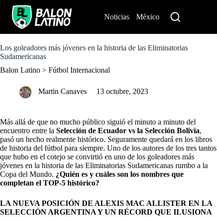
S
k
Noticias
México
Perú
i
p
t
o
Los goleadores más jóvenes en la historia de las Eliminatorias
c
Sudamericanas
o
Balon Latino
>
Fútbol Internacional
n
t
e
Martin Canaves
13 octubre, 2023
n
t
Más allá de que no mucho público siguió el minuto a minuto del
encuentro entre la
Selección de Ecuador
vs la Selección Bolivia
,
pasó un hecho realmente histórico. Seguramente quedará en los libros
de historia del fútbol para siempre. Uno de los autores de los tres tantos
que hubo en el cotejo se convirtió en uno de los goleadores más
jóvenes en la historia de las Eliminatorias Sudamericanas rumbo a la
Copa del Mundo.
¿Quién es y cuáles son los nombres que
completan el TOP-5 histórico?
LA NUEVA POSICIÓN DE ALEXIS MAC ALLISTER EN LA
SELECCIÓN ARGENTINA Y UN RÉCORD QUE ILUSIONA