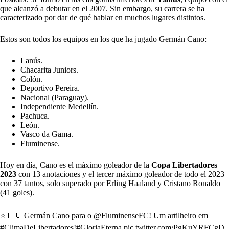
que alcanzó a debutar en el 2007. Sin embargo, su carrera se ha
caracterizado por dar de qué hablar en muchos lugares distintos.
Estos son todos los equipos en los que ha jugado Germán Cano:
Lanús.
Chacarita Juniors.
Colón.
Deportivo Pereira.
Nacional (Paraguay).
Independiente Medellín.
Pachuca.
León.
Vasco da Gama.
Fluminense.
Hoy en día, Cano es el máximo goleador de la
Copa Libertadores
2023
con 13 anotaciones y el tercer máximo goleador de todo el 2023
con 37 tantos, solo superado por Erling Haaland y Cristano Ronaldo
(41 goles).
⭐🇭🇺 Germán Cano para o
@FluminenseFC
! Um artilheiro em
#ClimaDeLibertadores
!
#GloriaEterna
pic.twitter.com/PgKuYRFCgD