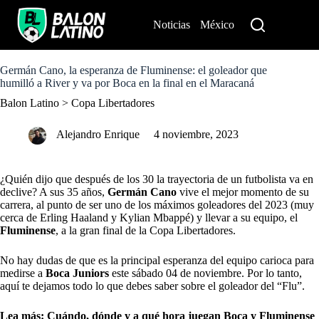
S
k
Noticias
México
Perú
i
p
t
o
Germán Cano, la esperanza de Fluminense: el goleador que
c
humilló a River y va por Boca en la final en el Maracaná
o
Balon Latino
>
Copa Libertadores
n
t
e
Alejandro Enrique
4 noviembre, 2023
n
t
¿Quién dijo que después de los 30 la trayectoria de un futbolista va en
declive? A sus 35 años,
Germán Cano
vive el mejor momento de su
carrera, al punto de ser uno de los máximos goleadores del 2023 (muy
cerca de Erling Haaland y Kylian Mbappé) y llevar a su equipo, el
Fluminense
, a la gran final de la Copa Libertadores.
No hay dudas de que es la principal esperanza del equipo carioca para
medirse a
Boca Juniors
este sábado 04 de noviembre. Por lo tanto,
aquí te dejamos todo lo que debes saber sobre el goleador del “Flu”.
Lea más:
Cuándo, dónde y a qué hora juegan Boca y Fluminense