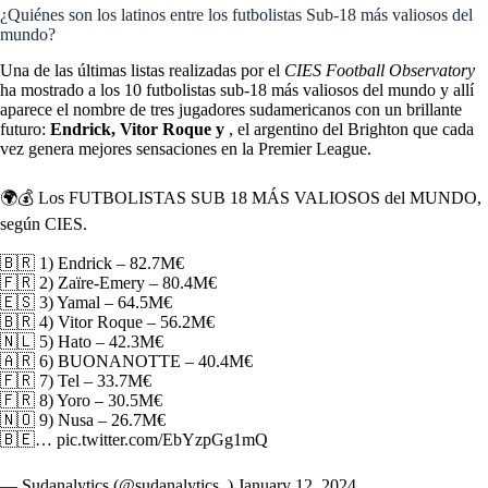
¿Quiénes son los latinos entre los futbolistas Sub-18 más valiosos del
mundo?
Una de las últimas listas realizadas por el
CIES Football Observatory
ha mostrado a los 10 futbolistas sub-18 más valiosos del mundo y allí
aparece el nombre de tres jugadores sudamericanos con un brillante
futuro:
Endrick, Vitor Roque y
, el argentino del Brighton que cada
vez genera mejores sensaciones en la Premier League.
🌍💰 Los FUTBOLISTAS SUB 18 MÁS VALIOSOS del MUNDO,
según CIES.
🇧🇷 1) Endrick – 82.7M€
🇫🇷 2) Zaïre-Emery – 80.4M€
🇪🇸 3) Yamal – 64.5M€
🇧🇷 4) Vitor Roque – 56.2M€
🇳🇱 5) Hato – 42.3M€
🇦🇷 6) BUONANOTTE – 40.4M€
🇫🇷 7) Tel – 33.7M€
🇫🇷 8) Yoro – 30.5M€
🇳🇴 9) Nusa – 26.7M€
🇧🇪…
pic.twitter.com/EbYzpGg1mQ
— Sudanalytics (@sudanalytics_)
January 12, 2024