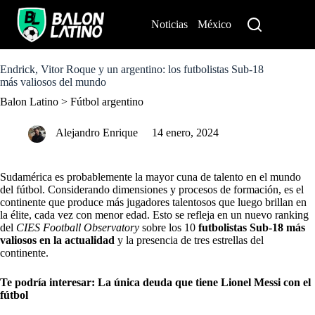
S
k
Noticias
México
Perú
i
p
t
o
Endrick, Vitor Roque y un argentino: los futbolistas Sub-18
c
más valiosos del mundo
o
Balon Latino
>
Fútbol argentino
n
t
e
Alejandro Enrique
14 enero, 2024
n
t
Sudamérica es probablemente la mayor cuna de talento en el mundo
del fútbol. Considerando dimensiones y procesos de formación, es el
continente que produce más jugadores talentosos que luego brillan en
la élite, cada vez con menor edad. Esto se refleja en un nuevo ranking
del
CIES Football Observatory
sobre los 10
futbolistas Sub-18 más
valiosos en la actualidad
y la presencia de tres estrellas del
continente.
Te podría interesar:
La única deuda que tiene Lionel Messi con el
fútbol