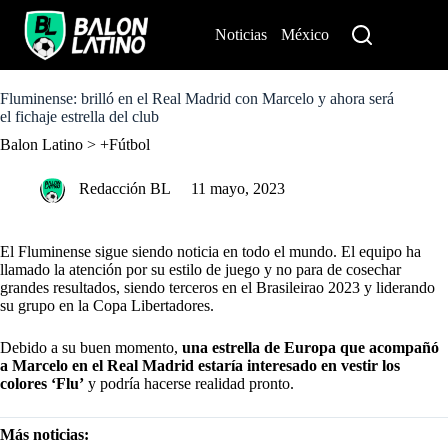
S
k
Noticias
México
Perú
i
p
t
o
Fluminense: brilló en el Real Madrid con Marcelo y ahora será
c
el fichaje estrella del club
o
Balon Latino
>
+Fútbol
n
t
e
Redacción BL
11 mayo, 2023
n
t
El Fluminense sigue siendo noticia en todo el mundo. El equipo ha
llamado la atención por su estilo de juego y no para de cosechar
grandes resultados, siendo terceros en el Brasileirao 2023 y liderando
su grupo en la Copa Libertadores.
Debido a su buen momento,
una estrella de Europa que acompañó
a Marcelo en el Real Madrid estaría interesado en vestir los
colores ‘Flu’
y podría hacerse realidad pronto.
Más noticias: