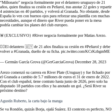
“Millonario” negocia formalmente por el delantero uruguayo de 21
años, quien finaliza su cesión en Peñarol, tras anotar 22 goles y repartir
4 asistencias en 40 partidos, y volverá al Granada. No obstante, desde
España lo ven con buenos ojos para reforzar una plantilla con muchas
necesidades, aunque el dinero que River pueda poner en la mesa
podría cambiar los planes del club europeo.
🚨{EXCLUSIVO}
#River
negocia formalmente por Matias Arezo.
👉🏾El delantero 🇺🇾 de 21 años finaliza su cesión en
#Peñarol
y debe
volver a
#Granada
, dueño de su ficha.
pic.twitter.com/KCrKzhgmME
— Germán García Grova (@GerGarciaGrova)
December 28, 2023
Arezo comenzó su carrera en River Plate (Uruguay) y fue fichado por
el Granada
a cambio de 5.7 millones de euros el 31 de enero de 2022.
Con el club español, tiene contrato hasta junio de 2026, pero solo ha
disputado 18 partidos con ellos y ha anotado un gol. ¿Será River su
próximo destino?
Agustín Ruberto, la carta bajo la manga
Se va Rondón, quizás Borja, ojalá Suárez. El contexto es perfecto, NO