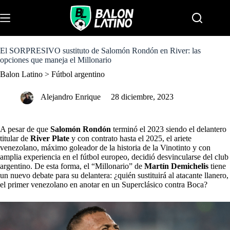
S
k
Menu
i
p
t
o
El SORPRESIVO sustituto de Salomón Rondón en River: las
c
opciones que maneja el Millonario
o
Balon Latino
>
Fútbol argentino
n
t
e
Alejandro Enrique
28 diciembre, 2023
n
t
A pesar de que
Salomón Rondón
terminó el 2023 siendo el delantero
titular de
River Plate
y con contrato hasta el 2025, el ariete
venezolano, máximo goleador de la historia de la Vinotinto y con
amplia experiencia en el fútbol europeo, decidió desvincularse del club
argentino. De esta forma, el “Millonario” de
Martín Demichelis
tiene
un nuevo debate para su delantera: ¿quién sustituirá al atacante llanero,
el primer venezolano en anotar en un Superclásico contra Boca?