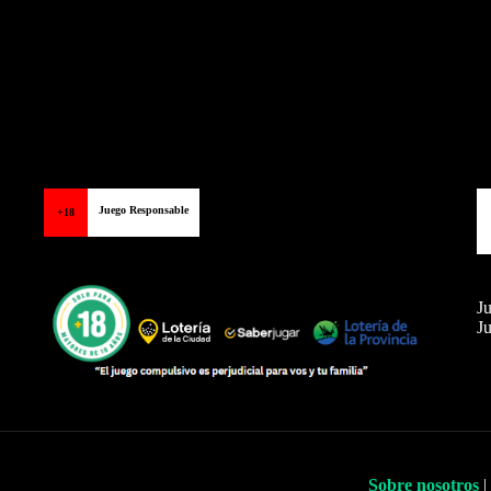
Juego Responsable
+18
Ju
Ju
Sobre nosotros
|