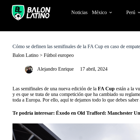
S
k
Noticias
México
Perú
i
p
t
o
c
o
Cómo se definen las semifinales de la FA Cup en caso de empate
n
t
Balon Latino
>
Fútbol europeo
e
n
Alejandro Enrique
17 abril, 2024
t
Las semifinales de una nueva edición de la
FA Cup
están a la v
y es que se trata de una competición que ha cambiado su reglame
toda a Europa. Por ello, aquí te dejamos todo lo que debes saber 
Te podría interesar:
Éxodo en Old Trafford: Manchester Unit