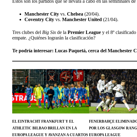
Estos son los partidos que se llevará a cabo en las semifinales de 
Manchester City
vs.
Chelsea
(20/04).
Coventry City
vs.
Manchester United
(21/04).
Tres clubes del
Big Six
de la
Premier League
y el 8º clasificado
empate. ¿Quiénes lograrán la clasificación?
Te podría interesar:
Lucas Paquetá, cerca del Manchester Cit
EL EINTRACHT FRANKFURT Y EL
FENERBAHÇE ELIMINADO
ATHLETIC BILBAO BRILLAN EN LA
POR LOS GLASGOW RANG
EUROPA LEAGUE Y AVANZAN A CUARTOS
EUROPA LEAGUE