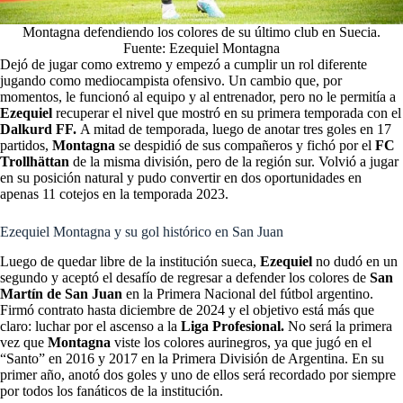
Montagna defendiendo los colores de su último club en Suecia.
Fuente: Ezequiel Montagna
Dejó de jugar como extremo y empezó a cumplir un rol diferente
jugando como mediocampista ofensivo. Un cambio que, por
momentos, le funcionó al equipo y al entrenador, pero no le permitía a
Ezequiel
recuperar el nivel que mostró en su primera temporada con el
Dalkurd FF.
A mitad de temporada, luego de anotar tres goles en 17
partidos,
Montagna
se despidió de sus compañeros y fichó por el
FC
Trollhättan
de la misma división, pero de la región sur. Volvió a jugar
en su posición natural y pudo convertir en dos oportunidades en
apenas 11 cotejos en la temporada 2023.
Ezequiel Montagna y su gol histórico en San Juan
Luego de quedar libre de la institución sueca,
Ezequiel
no dudó en un
segundo y aceptó el desafío de regresar a defender los colores de
San
Martín de San Juan
en la Primera Nacional del fútbol argentino.
Firmó contrato hasta diciembre de 2024 y el objetivo está más que
claro: luchar por el ascenso a la
Liga Profesional.
No será la primera
vez que
Montagna
viste los colores aurinegros, ya que jugó en el
“Santo” en 2016 y 2017 en la Primera División de Argentina. En su
primer año, anotó dos goles y uno de ellos será recordado por siempre
por todos los fanáticos de la institución.