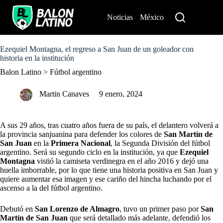
S
k
Noticias
México
Perú
i
p
t
o
Ezequiel Montagna, el regreso a San Juan de un goleador con
c
historia en la institución
o
Balon Latino
>
Fútbol argentino
n
t
e
Martin Canaves
9 enero, 2024
n
t
A sus 29 años, tras cuatro años fuera de su país, el delantero volverá a
la provincia sanjuanina para defender los colores de
San Martín de
San Juan
en la
Primera Nacional
, la Segunda División del fútbol
argentino. Será su segundo ciclo en la institución, ya que
Ezequiel
Montagna
vistió la camiseta verdinegra en el año 2016 y dejó una
huella imborrable, por lo que tiene una historia positiva en San Juan y
quiere aumentar esa imagen y ese cariño del hincha luchando por el
ascenso a la
del fútbol argentino.
Debutó en
San Lorenzo de Almagro
, tuvo un primer paso por
San
Martín de San Juan
que será detallado más adelante, defendió los