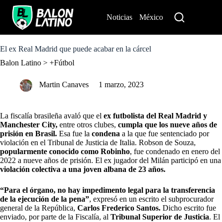
S
k
Noticias
México
Perú
i
p
t
o
El ex Real Madrid que puede acabar en la cárcel
c
Balon Latino
>
+Fútbol
o
n
t
Martin Canaves
1 marzo, 2023
e
n
t
La fiscalía brasileña avaló que el
ex futbolista del Real Madrid y
Manchester City,
entre otros clubes,
cumpla que los nueve años de
prisión en Brasil.
Esa fue la
condena
a la que fue sentenciado por
violación en el Tribunal de Justicia de Italia. Robson de Souza,
popularmente conocido como Robinho
, fue condenado en enero del
2022 a nueve años de prisión. El ex jugador del Milán participó en una
violación colectiva a una joven albana de 23 años.
“Para el órgano, no hay impedimento legal para la transferencia
de la ejecución de la pena”
, expresó en un escrito el subprocurador
general de la República,
Carlos Frederico Santos.
Dicho escrito fue
enviado, por parte de la Fiscalía, al
Tribunal Superior de Justicia
. El