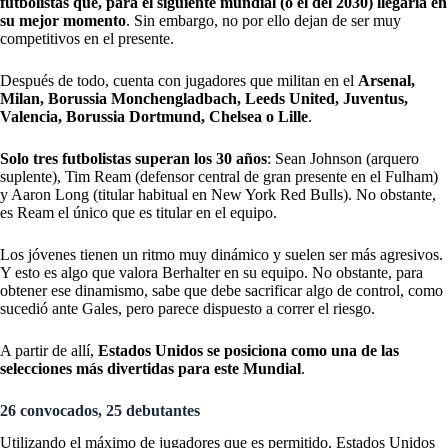
futbolistas que, para el siguiente mundial (o el del 2030) llegaría en
su mejor momento
. Sin embargo, no por ello dejan de ser muy
competitivos en el presente.
Después de todo, cuenta con jugadores que militan en el
Arsenal,
Milan, Borussia Monchengladbach, Leeds United, Juventus,
Valencia, Borussia Dortmund, Chelsea o Lille
.
Solo tres futbolistas superan los 30 años
: Sean Johnson (arquero
suplente), Tim Ream (defensor central de gran presente en el Fulham)
y Aaron Long (titular habitual en New York Red Bulls). No obstante,
es Ream el único que es titular en el equipo.
Los jóvenes tienen un ritmo muy dinámico y suelen ser más agresivos.
Y esto es algo que valora Berhalter en su equipo. No obstante, para
obtener ese dinamismo, sabe que debe sacrificar algo de control, como
sucedió ante Gales, pero parece dispuesto a correr el riesgo.
A partir de allí,
Estados Unidos se posiciona como una de las
selecciones más divertidas para este Mundial
.
26 convocados, 25 debutantes
Utilizando el máximo de jugadores que es permitido, Estados Unidos