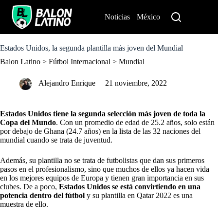
S
k
Noticias
México
Perú
i
p
t
o
Estados Unidos, la segunda plantilla más joven del Mundial
c
Balon Latino
>
Fútbol Internacional
>
Mundial
o
n
t
Alejandro Enrique
21 noviembre, 2022
e
n
t
Estados Unidos tiene la segunda selección más joven de toda la
Copa del Mundo
. Con un promedio de edad de 25.2 años, solo están
por debajo de Ghana (24.7 años) en la lista de las 32 naciones del
mundial cuando se trata de juventud.
Además, su plantilla no se trata de futbolistas que dan sus primeros
pasos en el profesionalismo, sino que muchos de ellos ya hacen vida
en los mejores equipos de Europa y tienen gran importancia en sus
clubes. De a poco,
Estados Unidos se está convirtiendo en una
potencia dentro del fútbol
y su plantilla en Qatar 2022 es una
muestra de ello.