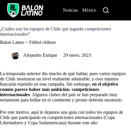
S
k
Noticias
México
Perú
i
p
t
o
¿Cuáles son los equipos de Chile que jugarán competiciones
c
internacionales?
o
Balon Latino
>
Fútbol chileno
n
t
e
Alejandro Enrique
29 enero, 2023
n
t
La temporada anterior dio mucho de qué hablar, pues varios equipos
de Chile mostraron un nivel realmente admirable, y esos mismos
buscarán repetirlo en esta campaña. Sin embargo,
en el objetivo
común parece haber más ambición: competiciones
internacionales
. Algunos clubes del país se han preparado muy
seriamente para brillar en el continente y pronto deberán mostrarlo.
Por este motivo, aquí te dejamos una guía con todos los equipos de
Chile que participarán en competiciones internacionales (Copa
Libertadores y Copa Sudamericana) durante este año.