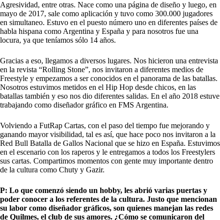
Agresividad, entre otras. Nace como una página de diseño y luego, en
mayo de 2017, sale como aplicación y tuvo como 300.000 jugadores
en simultaneo. Estuvo en el puesto número uno en diferentes países de
habla hispana como Argentina y España y para nosotros fue una
locura, ya que teníamos sólo 14 años.
Gracias a eso, llegamos a diversos lugares. Nos hicieron una entrevista
en la revista “Rolling Stone”, nos invitaron a diferentes medios de
Freestyle y empezamos a ser conocidos en el panorama de las batallas.
Nosotros estuvimos metidos en el Hip Hop desde chicos, en las
batallas también y eso nos dio diferentes salidas. En el año 2018 estuve
trabajando como diseñador gráfico en FMS Argentina.
Volviendo a FutRap Cartas, con el paso del tiempo fue mejorando y
ganando mayor visibilidad, tal es así, que hace poco nos invitaron a la
Red Bull Batalla de Gallos Nacional que se hizo en España. Estuvimos
en el escenario con los raperos y le entregamos a todos los Freestylers
sus cartas. Compartimos momentos con gente muy importante dentro
de la cultura como Chuty y Gazir.
P: Lo que comenzó siendo un hobby, les abrió varias puertas y
poder conocer a los referentes de la cultura. Justo que mencionan
su labor como diseñador gráficos, son quienes manejan las redes
de Quilmes, el club de sus amores. ¿Cómo se comunicaron del