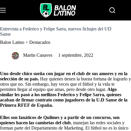
S
k
Menu
i
p
t
o
Entrevista a Federico y Felipe Sarra, nuevos fichajes del UD
c
Sanse
o
Balon Latino
>
Destacados
n
t
e
Martin Canaves
1 septiembre, 2022
n
t
Uno desde chico sueña con jugar en el club de sus amores y en la
selección de su país.
Hay quienes tienen la buena fortuna de lograrlo y
otros que no. Sin embargo, hay veces que el fútbol y la vida te
permiten llegar al equipo que amas, pero desde otro lugar.
Algo
similar les pasó a los mellizos Federico y Felipe Sarra, quienes
acaban de firmar contrato como jugadores de la U.D Sanse de la
Primera RFEF de España.
Ellos son fanáticos de Quilmes y a partir de un concurso, son
quienes hacen las camisetas del club
, manejan las redes sociales y
forman parte del Departamento de Marketing. El fútbol no es lo único