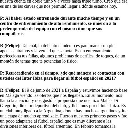
nuestra cuenta en doble turno y a veces hasta triple turno. Creo que esa
es una de las claves que nos permitió llegar a dónde estamos hoy.
P: Al haber estado entrenando durante mucho tiempo y en un
centro de entrenamiento de alto rendimiento, se unieron a la
pretemporada del equipo con el mismo ritmo que sus
compañeros.
R (Felipe):
Tal cuál, lo del entrenamiento es para marcar un plus
apenas entramos y la verdad que se nota. Es un entrenamiento
perfecciona tus fallas, algunos problemas de perfiles, de toques, de un
montón de temas que te potencian lo físico.
P: Retrocediendo en el tiempo, ¿de qué manera se contactan con
ustedes del Inter Ibiza para llegar al fútbol español en 2021?
R (Felipe):
El 9 de junio de 2021 a España y estuvimos haciendo base
en Málaga viendo las ofertas que nos llegaban. En su momento, nos
llamó la atención y nos gustó la propuesta que nos hizo Matías Di
Gregorio, director deportivo del club, y fichamos por el Inter Ibiza. Es
un club muy ligado a la Argentina, donde hay muchos argentinos y fue
una etapa de mucho aprendizaje. Fueron nuestros primeros pasos y fue
un poco adaptarse al fútbol español que es muy diferente a las
divisiones inferiores del fútbol argentino. En febrero tomamos la