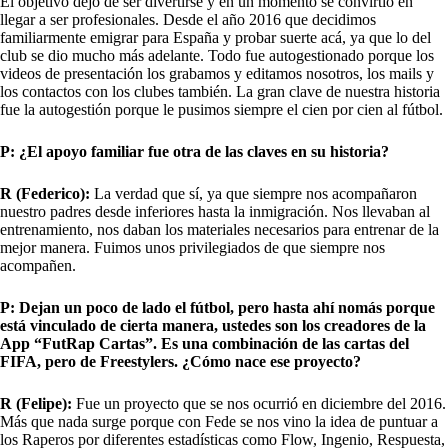
El objetivo dejó de ser divertirse y en un momento se convirtió en
llegar a ser profesionales. Desde el año 2016 que decidimos
familiarmente emigrar para España y probar suerte acá, ya que lo del
club se dio mucho más adelante. Todo fue autogestionado porque los
videos de presentación los grabamos y editamos nosotros, los mails y
los contactos con los clubes también. La gran clave de nuestra historia
fue la autogestión porque le pusimos siempre el cien por cien al fútbol.
P: ¿El apoyo familiar fue otra de las claves en su historia?
R (Federico):
La verdad que sí, ya que siempre nos acompañaron
nuestro padres desde inferiores hasta la inmigración. Nos llevaban al
entrenamiento, nos daban los materiales necesarios para entrenar de la
mejor manera. Fuimos unos privilegiados de que siempre nos
acompañen.
P: Dejan un poco de lado el fútbol, pero hasta ahí nomás porque
está vinculado de cierta manera, ustedes son los creadores de la
App “FutRap Cartas”. Es una combinación de las cartas del
FIFA, pero de Freestylers. ¿Cómo nace ese proyecto?
R (Felipe):
Fue un proyecto que se nos ocurrió en diciembre del 2016.
Más que nada surge porque con Fede se nos vino la idea de puntuar a
los Raperos por diferentes estadísticas como Flow, Ingenio, Respuesta,