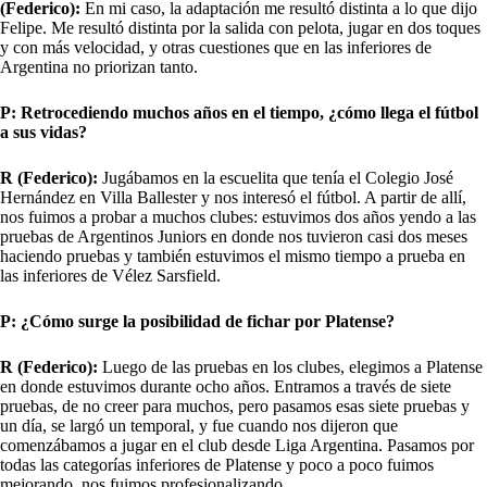
(Federico):
En mi caso, la adaptación me resultó distinta a lo que dijo
Felipe. Me resultó distinta por la salida con pelota, jugar en dos toques
y con más velocidad, y otras cuestiones que en las inferiores de
Argentina no priorizan tanto.
P: Retrocediendo muchos años en el tiempo, ¿cómo llega el fútbol
a sus vidas?
R (Federico):
Jugábamos en la escuelita que tenía el Colegio José
Hernández en Villa Ballester y nos interesó el fútbol. A partir de allí,
nos fuimos a probar a muchos clubes: estuvimos dos años yendo a las
pruebas de Argentinos Juniors en donde nos tuvieron casi dos meses
haciendo pruebas y también estuvimos el mismo tiempo a prueba en
las inferiores de Vélez Sarsfield.
P: ¿Cómo surge la posibilidad de fichar por Platense?
R (Federico):
Luego de las pruebas en los clubes, elegimos a Platense
en donde estuvimos durante ocho años. Entramos a través de siete
pruebas, de no creer para muchos, pero pasamos esas siete pruebas y
un día, se largó un temporal, y fue cuando nos dijeron que
comenzábamos a jugar en el club desde Liga Argentina. Pasamos por
todas las categorías inferiores de Platense y poco a poco fuimos
mejorando, nos fuimos profesionalizando.