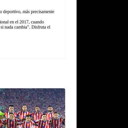
o deportivo, más precisamente
ional en el 2017, cuando
 si nada cambia". Disfruta el