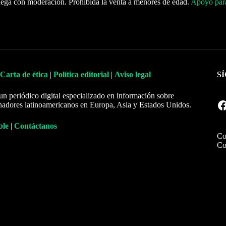
ega con moderación. Prohibida la venta a menores de edad.
Apoyo para
Carta de ética
|
Política editorial
|
Aviso legal
S
un periódico digital especializado en información sobre
Facebook
nadores latinoamericanos en Europa, Asia y Estados Unidos.
ble
|
Contáctanos
Co
Co