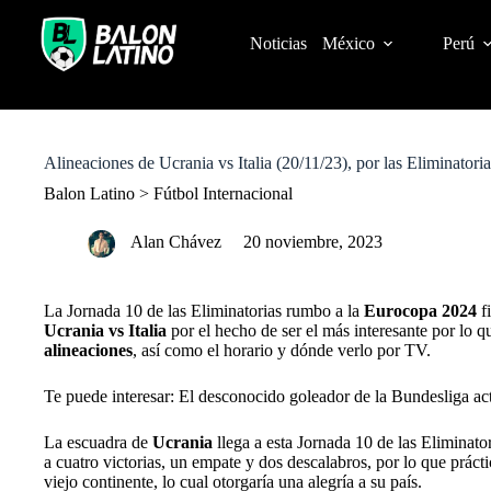
S
k
Noticias
México
Perú
i
p
t
o
c
o
Alineaciones de Ucrania vs Italia (20/11/23), por las Eliminator
n
t
Balon Latino
>
Fútbol Internacional
e
n
Alan Chávez
20 noviembre, 2023
t
La Jornada 10 de las Eliminatorias rumbo a la
Eurocopa 2024
fi
Ucrania vs Italia
por el hecho de ser el más interesante por lo q
alineaciones
, así como el horario y dónde verlo por TV.
Te puede interesar: El desconocido goleador de la Bundesliga ac
La escuadra de
Ucrania
llega a esta Jornada 10 de las Eliminato
a cuatro victorias, un empate y dos descalabros, por lo que prác
viejo continente, lo cual otorgaría una alegría a su país.