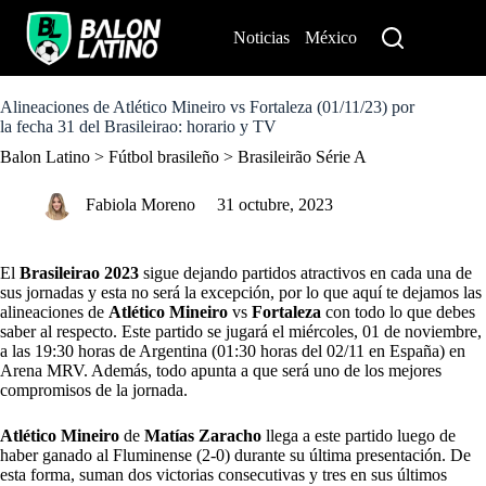
S
k
Noticias
México
Perú
i
p
t
o
Alineaciones de Atlético Mineiro vs Fortaleza (01/11/23) por
c
la fecha 31 del Brasileirao: horario y TV
o
Balon Latino
>
Fútbol brasileño
>
Brasileirão Série A
n
t
e
Fabiola Moreno
31 octubre, 2023
n
t
El
Brasileirao 2023
sigue dejando partidos atractivos en cada una de
sus jornadas y esta no será la excepción, por lo que aquí te dejamos las
alineaciones de
Atlético Mineiro
vs
Fortaleza
con todo lo que debes
saber al respecto. Este partido se jugará el miércoles, 01 de noviembre,
a las 19:30 horas de Argentina (01:30 horas del 02/11 en España) en
Arena MRV. Además, todo apunta a que será uno de los mejores
compromisos de la jornada.
Atlético Mineiro
de
Matías Zaracho
llega a este partido luego de
haber ganado al Fluminense (2-0) durante su última presentación. De
esta forma, suman dos victorias consecutivas y tres en sus últimos