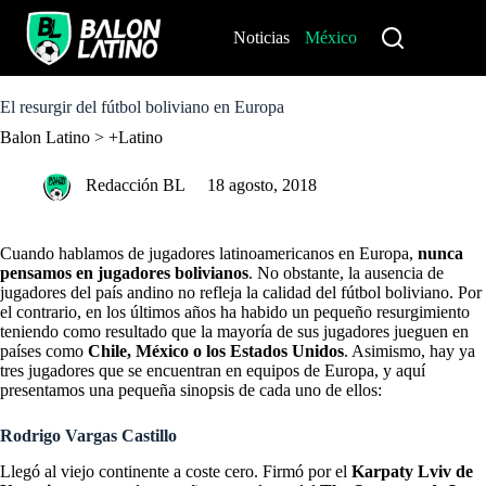
S
k
Noticias
México
Perú
i
p
t
o
El resurgir del fútbol boliviano en Europa
c
Balon Latino
>
+Latino
o
n
t
Redacción BL
18 agosto, 2018
e
n
t
Cuando hablamos de jugadores latinoamericanos en Europa,
nunca
pensamos en jugadores bolivianos
. No obstante, la ausencia de
jugadores del país andino no refleja la calidad del fútbol boliviano. Por
el contrario, en los últimos años ha habido un pequeño resurgimiento
teniendo como resultado que la mayoría de sus jugadores jueguen en
países como
Chile, México o los Estados Unidos
. Asimismo, hay ya
tres jugadores que se encuentran en equipos de Europa, y aquí
presentamos una pequeña sinopsis de cada uno de ellos:
Rodrigo Vargas Castillo
Llegó al viejo continente a coste cero. Firmó por el
Karpaty Lviv de