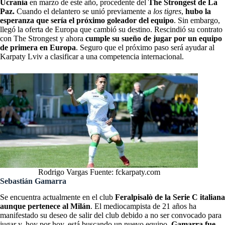
Ucrania
en marzo de este año, procedente del
The Strongest de La
Paz.
Cuando el delantero se unió previamente a
los tigres
,
hubo la
esperanza que sería el próximo goleador del equipo
. Sin embargo,
llegó la oferta de Europa que cambió su destino. Rescindió su contrato
con The Strongest y ahora
cumple su sueño de jugar por un equipo
de primera en Europa
. Seguro que el próximo paso será ayudar al
Karpaty Lviv a clasificar a una competencia internacional.
Rodrigo Vargas Fuente: fckarpaty.com
Sebastián Gamarra
Se encuentra actualmente en el club
Feralpisalò de la Serie C italiana
aunque pertenece al Milán
. El mediocampista de 21 años ha
manifestado su deseo de salir del club debido a no ser convocado para
jugar y, hoy por hoy, está buscando un nuevo equipo.
Gamarra fue