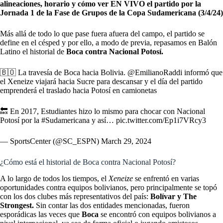
alineaciones, horario y cómo ver EN VIVO el partido por la
Jornada 1 de la Fase de Grupos de la Copa Sudamericana (3/4/24)
Más allá de todo lo que pase fuera afuera del campo, el partido se
define en el césped y por ello, a modo de previa, repasamos en Balón
Latino el historial de
Boca contra Nacional Potosí.
🇧🇴 La travesía de Boca hacia Bolivia.
@EmilianoRaddi
informó que
el Xeneize viajará hacia Sucre para descansar y el día del partido
emprenderá el traslado hacia Potosí en camionetas
🔙 En 2017, Estudiantes hizo lo mismo para chocar con Nacional
Potosí por la
#Sudamericana
y así…
pic.twitter.com/Ep1i7VRcy3
— SportsCenter (@SC_ESPN)
March 29, 2024
¿Cómo está el historial de Boca contra Nacional Potosí?
A lo largo de todos los tiempos, el
Xeneize
se enfrentó en varias
oportunidades contra equipos bolivianos, pero principalmente se topó
con los dos clubes más representativos del país:
Bolívar y The
Strongest.
Sin contar las dos entidades mencionadas, fueron
esporádicas las veces que
Boca
se encontró con equipos bolivianos a