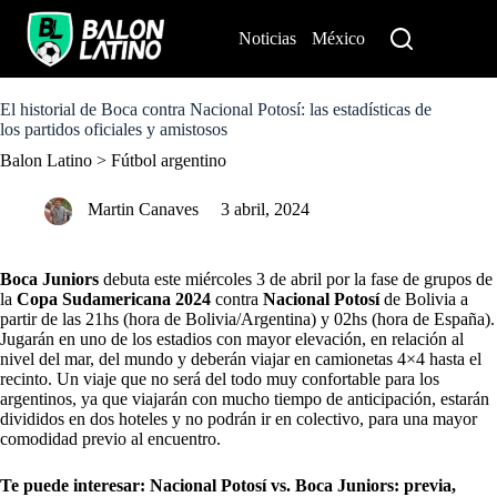
S
k
Noticias
México
Perú
i
p
t
o
El historial de Boca contra Nacional Potosí: las estadísticas de
c
los partidos oficiales y amistosos
o
Balon Latino
>
Fútbol argentino
n
t
e
Martin Canaves
3 abril, 2024
n
t
Boca Juniors
debuta este miércoles 3 de abril por la fase de grupos de
la
Copa Sudamericana 2024
contra
Nacional Potosí
de Bolivia a
partir de las 21hs (hora de Bolivia/Argentina) y 02hs (hora de España).
Jugarán en uno de los estadios con mayor elevación, en relación al
nivel del mar, del mundo y deberán viajar en camionetas 4×4 hasta el
recinto. Un viaje que no será del todo muy confortable para los
argentinos, ya que viajarán con mucho tiempo de anticipación, estarán
divididos en dos hoteles y no podrán ir en colectivo, para una mayor
comodidad previo al encuentro.
Te puede interesar: Nacional Potosí vs. Boca Juniors: previa,