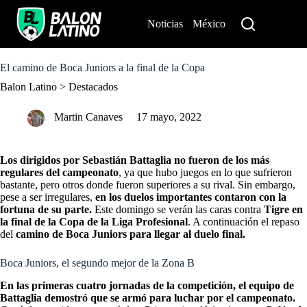
S
k
Noticias
México
Perú
i
p
t
o
El camino de Boca Juniors a la final de la Copa
c
Balon Latino
>
Destacados
o
n
t
Martin Canaves
17 mayo, 2022
e
n
t
Los dirigidos por Sebastián Battaglia no fueron de los más
regulares del campeonato
, ya que hubo juegos en lo que sufrieron
bastante, pero otros donde fueron superiores a su rival. Sin embargo,
pese a ser irregulares,
en los duelos importantes contaron con la
fortuna de su parte.
Este domingo se verán las caras contra
Tigre en
la final de la Copa de la Liga Profesional
. A continuación el repaso
del
camino de Boca Juniors para llegar al duelo final.
Boca Juniors, el segundo mejor de la Zona B
En las primeras cuatro jornadas de la competición, el equipo de
Battaglia demostró que se armó para luchar por el campeonato.