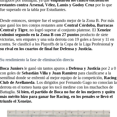
dirigidos por Battaglia, ya que
empataron los cuatro encuentros
restantes contra
Arsenal, Vélez, Lanús y Godoy Cruz
por lo que
fue superado en la tabla por Estudiantes.
Desde entonces, siempre fue el segundo mejor de la Zona B. Por más
que ganó los tres cotejos restantes ante
Central Córdoba, Barracas
Central y Tigre
, no logró superar al conjunto platense. El
Xeneize
culminó segundo en la Zona B con 27 puntos
producto de siete
victorias, seis empates y una sola derrota con 19 goles a favor y 11 en
contra. Se clasificó a los Playoffs de la Copa de la Liga Profesional
y
su rival en los cuartos de final fue Defensa y Justicia.
Su rendimiento la fase de eliminación directa
Boca Juniors
le ganó sin tantos apuros a
Defensa y Justicia
por 2 a 0
con goles de
Sebastián Villa y Juan Ramírez
para clasificarse a la
semifinal donde se enfrentó al mejor equipo de la competición,
Racing
Club de Avellaneda
. Los dirigidos por Fernando Gago no conocían la
derrota en el torneo hasta que les tocó medirse con los muchachos de
Battaglia.
Si bien, el partido de Boca no fue de los mejores y quién
más mérito hizo para ganar fue Racing, en los penales se llevó el
triunfo el Xeneize.