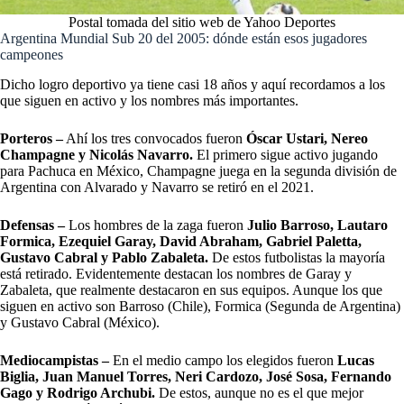
Postal tomada del sitio web de Yahoo Deportes
Argentina Mundial Sub 20 del 2005: dónde están esos jugadores
campeones
Dicho logro deportivo ya tiene casi 18 años y aquí recordamos a los
que siguen en activo y los nombres más importantes.
Porteros –
Ahí los tres convocados fueron
Óscar Ustari, Nereo
Champagne y Nicolás Navarro.
El primero sigue activo jugando
para Pachuca en México, Champagne juega en la segunda división de
Argentina con Alvarado y Navarro se retiró en el 2021.
Defensas –
Los hombres de la zaga fueron
Julio Barroso, Lautaro
Formica, Ezequiel Garay, David Abraham, Gabriel Paletta,
Gustavo Cabral y Pablo Zabaleta.
De estos futbolistas la mayoría
está retirado. Evidentemente destacan los nombres de Garay y
Zabaleta, que realmente destacaron en sus equipos. Aunque los que
siguen en activo son Barroso (Chile), Formica (Segunda de Argentina)
y Gustavo Cabral (México).
Mediocampistas –
En el medio campo los elegidos fueron
Lucas
Biglia, Juan Manuel Torres, Neri Cardozo, José Sosa, Fernando
Gago y Rodrigo Archubi.
De estos, aunque no es el que mejor