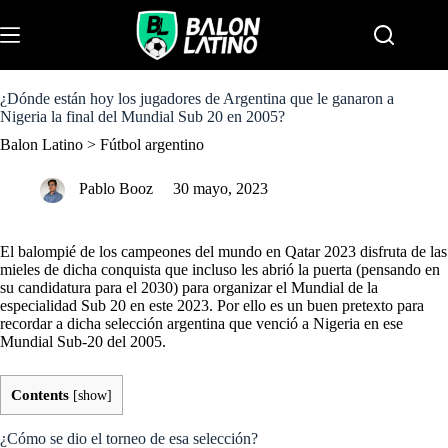
S
k
Menu
i
p
t
o
¿Dónde están hoy los jugadores de Argentina que le ganaron a
c
Nigeria la final del Mundial Sub 20 en 2005?
o
Balon Latino
>
Fútbol argentino
n
t
e
Pablo Booz
30 mayo, 2023
n
t
El balompié de los campeones del mundo en Qatar 2023 disfruta de las
mieles de dicha conquista que incluso les abrió la puerta (pensando en
su candidatura para el 2030) para organizar el Mundial de la
especialidad Sub 20 en este 2023. Por ello es un buen pretexto para
recordar a dicha selección argentina que venció a Nigeria en ese
Mundial Sub-20 del 2005.
Contents
[
show
]
¿Cómo se dio el torneo de esa selección?