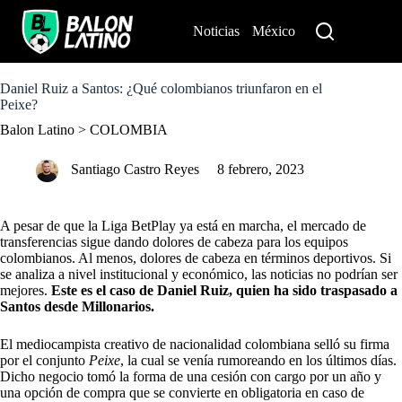
S
k
Noticias
México
Perú
i
p
t
o
Daniel Ruiz a Santos: ¿Qué colombianos triunfaron en el
c
Peixe?
o
Balon Latino
>
COLOMBIA
n
t
e
Santiago Castro Reyes
8 febrero, 2023
n
t
A pesar de que la Liga BetPlay ya está en marcha, el mercado de
transferencias sigue dando dolores de cabeza para los equipos
colombianos. Al menos, dolores de cabeza en términos deportivos. Si
se analiza a nivel institucional y económico, las noticias no podrían ser
mejores.
Este es el caso de Daniel Ruiz, quien ha sido traspasado a
Santos desde Millonarios.
El mediocampista creativo de nacionalidad colombiana selló su firma
por el conjunto
Peixe
, la cual se venía rumoreando en los últimos días.
Dicho negocio tomó la forma de una cesión con cargo por un año y
una opción de compra que se convierte en obligatoria en caso de