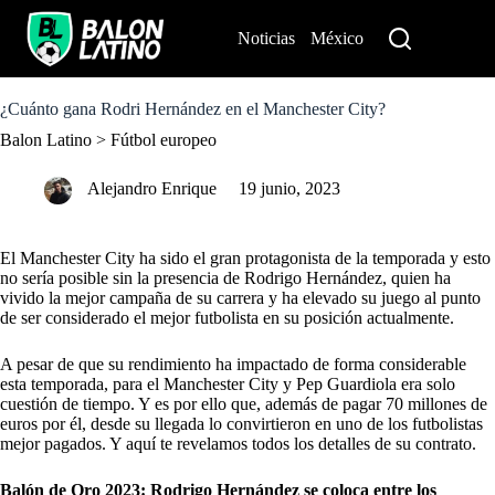
S
k
Noticias
México
Perú
i
p
t
o
¿Cuánto gana Rodri Hernández en el Manchester City?
c
Balon Latino
>
Fútbol europeo
o
n
t
Alejandro Enrique
19 junio, 2023
e
n
t
El Manchester City ha sido el gran protagonista de la temporada y esto
no sería posible sin la presencia de Rodrigo Hernández, quien ha
vivido la mejor campaña de su carrera y ha elevado su juego al punto
de ser considerado el mejor futbolista en su posición actualmente.
A pesar de que su rendimiento ha impactado de forma considerable
esta temporada, para el Manchester City y Pep Guardiola era solo
cuestión de tiempo. Y es por ello que, además de pagar 70 millones de
euros por él, desde su llegada lo convirtieron en uno de los futbolistas
mejor pagados. Y aquí te revelamos todos los detalles de su contrato.
Balón de Oro 2023: Rodrigo Hernández se coloca entre los